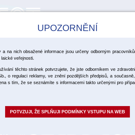
UPOZORNĚNÍ
CAD/CAM
ŠKOLENÍ
AKCE
y a na nich obsažené informace jsou určeny odborným pracovníkům
pro RTG
laické veřejnosti.
ívání těchto stránek potvrzujete, že jste odborníkem ve zdravotn
RTG zástě
b., o regulaci reklamy, ve znění pozdějších předpisů, a současně,
ojena s tím, že se seznámíte s informacemi takto určenými pro pří
0,35mmPb,
Ochranné zástěry pro intraorál
POTVZUJI, ŽE SPLŇUJI PODMÍNKY VSTUPU NA WEB
olova. Dodávají se v různých ba
Radprom)
Objednací číslo: