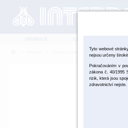
ORDINACE
LABORATOŘ
Tyto webové stránk
>
>
>
Ordinace
Materiály a pomůcky pro RTG
Pomůcky 
nejsou určeny široké 
Pokračováním v použ
zákona č. 40/1995 S
rizik, která jsou sp
zdravotnictví nejste.