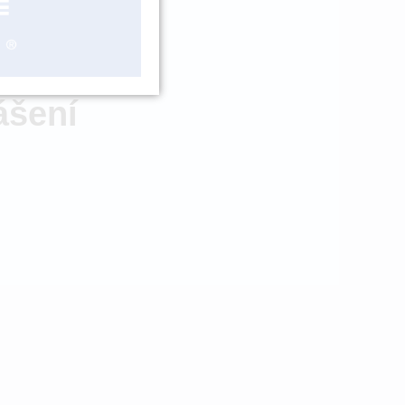
ZBOŽÍ NA
OBJEDNÁNÍ
ášení