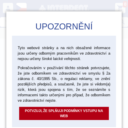
0
person
shopping_cart
search
UPOZORNĚNÍ
menu
>
>
>
Ordinace
Materiály a pomůcky pro RTG
Tyto webové stránky a na nich obsažené informace
jsou určeny odborným pracovníkům ve zdravotnictví a
Pomůcky pro RTG
nejsou určeny široké laické veřejnosti.
Pokračováním v používání těchto stránek potvrzujete,
že jste odborníkem ve zdravotnictví ve smyslu § 2a
zákona č. 40/1995 Sb., o regulaci reklamy, ve znění
pozdějších předpisů, a současně, že jste si vědom(a)
rizik, která jsou spojena s tím, že se seznámíte s
informacemi takto určenými pro případ, že odborníkem
ve zdravotnictví nejste.
POTVZUJI, ŽE SPLŇUJI PODMÍNKY VSTUPU NA
WEB