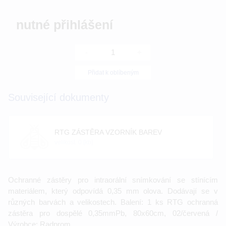
nutné přihlášení
-
+
Přidat k oblíbeným
Související dokumenty
RTG ZÁSTĚRA VZORNÍK BAREV
velikost: 0 [kb]
Ochranné zástěry pro intraorální snímkování se stínícím
materiálem, který odpovídá 0,35 mm olova. Dodávají se v
různých barvách a velikostech. Balení: 1 ks RTG ochranná
zástěra pro dospělé 0,35mmPb, 80x60cm, 02/červená /
Výrobce: Radprom