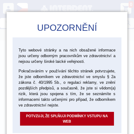
0
person
shopping_cart
search
UPOZORNĚNÍ
menu
>
>
>
>
Ordinace
Nástroje
Nástroje ASA
Tyto webové stránky a na nich obsažené informace
jsou určeny odborným pracovníkům ve zdravotnictví a
Pinzety
nejsou určeny široké laické veřejnosti.
Pokračováním v používání těchto stránek potvrzujete,
že jste odborníkem ve zdravotnictví ve smyslu § 2a
zákona č. 40/1995 Sb., o regulaci reklamy, ve znění
pozdějších předpisů, a současně, že jste si vědom(a)
rizik, která jsou spojena s tím, že se seznámíte s
informacemi takto určenými pro případ, že odborníkem
ve zdravotnictví nejste.
POTVZUJI, ŽE SPLŇUJI PODMÍNKY VSTUPU NA
WEB