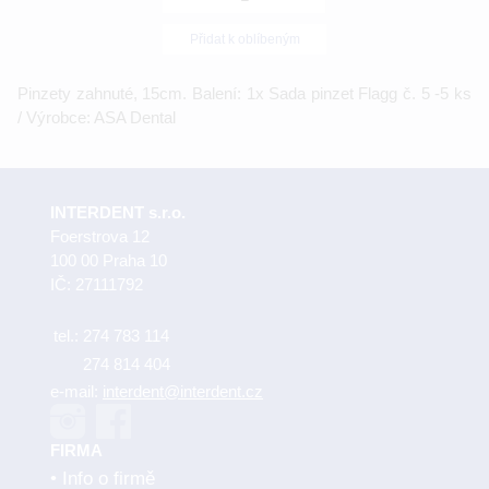
Přidat k oblíbeným
Pinzety zahnuté, 15cm. Balení: 1x Sada pinzet Flagg č. 5 -5 ks
/ Výrobce: ASA Dental
INTERDENT s.r.o.
Foerstrova 12
100 00 Praha 10
IČ: 27111792
tel.:
274 783 114
274 814 404
e-mail:
interdent@interdent.cz
FIRMA
Info o firmě