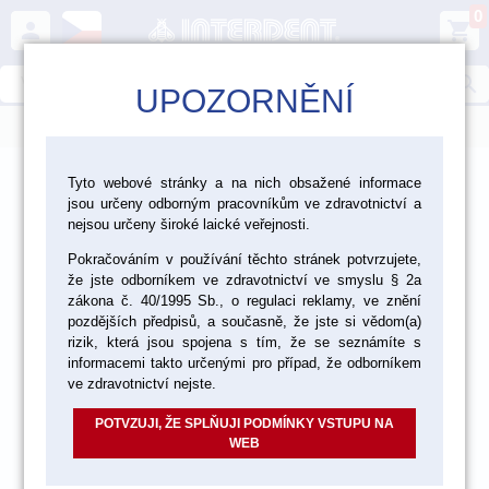
0
person
shopping_cart
search
UPOZORNĚNÍ
menu
>
>
>
Laboratoř
Nástroje a zařízení
Tyto webové stránky a na nich obsažené informace
jsou určeny odborným pracovníkům ve zdravotnictví a
>
>
Laboratorní nástroje
Nástroje Smile Line
nejsou určeny široké laické veřejnosti.
Pokračováním v používání těchto stránek potvrzujete,
Sestavitelné nástroje Smile Line
že jste odborníkem ve zdravotnictví ve smyslu § 2a
zákona č. 40/1995 Sb., o regulaci reklamy, ve znění
pozdějších předpisů, a současně, že jste si vědom(a)
rizik, která jsou spojena s tím, že se seznámíte s
informacemi takto určenými pro případ, že odborníkem
ve zdravotnictví nejste.
POTVZUJI, ŽE SPLŇUJI PODMÍNKY VSTUPU NA
WEB