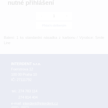
nutné přihlášení
-
+
Přidat k oblíbeným
Balení: 1 ks standardní násadka z karbonu / Výrobce: Smile
Line
INTERDENT s.r.o.
Foerstrova 12
100 00 Praha 10
IČ: 27111792
tel.:
274 783 114
274 814 404
e-mail:
interdent@interdent.cz