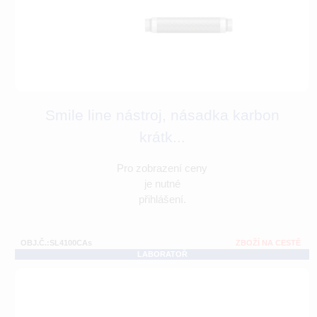
Smile line nástroj, násadka karbon
krátk...
Pro zobrazení ceny
je nutné
přihlášení.
OBJ.Č.:SL4100CAs
ZBOŽÍ NA CESTĚ
LABORATOŘ