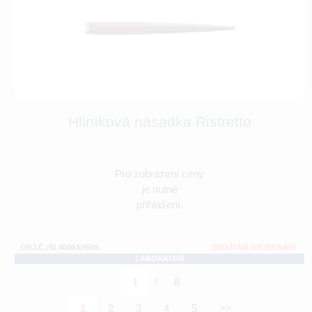
Hliníková násadka Ristretto
Pro zobrazení ceny
je nutné
přihlášení.
OBJ.Č.:SL4000AHRIS
ZBOŽÍ NA OBJEDNÁNÍ
LABORATOŘ
/
1
8
1
2
3
4
5
>>