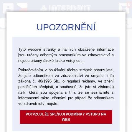
0
person
shopping_cart
search
UPOZORNĚNÍ
menu
>
>
>
Laboratoř
Nástroje a zařízení
Tyto webové stránky a na nich obsažené informace
jsou určeny odborným pracovníkům ve zdravotnictví a
>
>
Laboratorní nástroje
Nástroje Smile Line
nejsou určeny široké laické veřejnosti.
Pokračováním v používání těchto stránek potvrzujete,
Sestavitelné nástroje Smile Line
že jste odborníkem ve zdravotnictví ve smyslu § 2a
Sestavitelné nástroje Smile
zákona č. 40/1995 Sb., o regulaci reklamy, ve znění
pozdějších předpisů, a současně, že jste si vědom(a)
Line
rizik, která jsou spojena s tím, že se seznámíte s
informacemi takto určenými pro případ, že odborníkem
Výchozí
Od nejlevnějšího
Od nejdražšího
Nalezeno
106
položek
ve zdravotnictví nejste.
POTVZUJI, ŽE SPLŇUJI PODMÍNKY VSTUPU NA
WEB