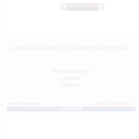
Krátká násadka z palisandrového dřeva
Pro zobrazení ceny
je nutné
přihlášení.
OBJ.Č.:SL4100PAs
ZBOŽÍ NA OBJEDNÁNÍ
LABORATOŘ