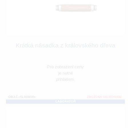
Krátká násadka z královského dřeva
Pro zobrazení ceny
je nutné
přihlášení.
OBJ.Č.:SL4100VIs
ZBOŽÍ NA OBJEDNÁNÍ
LABORATOŘ