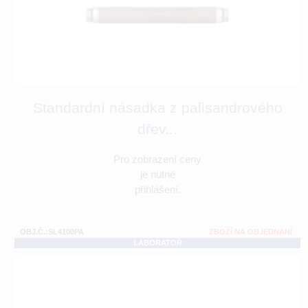
Standardní násadka z palisandrového
dřev...
Pro zobrazení ceny
je nutné
přihlášení.
OBJ.Č.:SL4100PA
ZBOŽÍ NA OBJEDNÁNÍ
LABORATOŘ