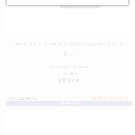
Násadka z černého eloxovaného hliníku
kr...
Pro zobrazení ceny
je nutné
přihlášení.
OBJ.Č.:SL4000As
ZBOŽÍ NA OBJEDNÁNÍ
LABORATOŘ