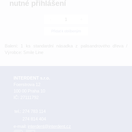
nutné přihlášení
-
+
Přidat k oblíbeným
Balení: 1 ks standardní násadka z palisandrového dřeva /
Výrobce: Smile Line
INTERDENT s.r.o.
Foerstrova 12
100 00 Praha 10
IČ: 27111792
tel.:
274 783 114
274 814 404
e-mail:
interdent@interdent.cz