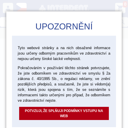
0
person
shopping_cart
search
UPOZORNĚNÍ
menu
>
>
>
Laboratoř
Nástroje a zařízení
Tyto webové stránky a na nich obsažené informace
jsou určeny odborným pracovníkům ve zdravotnictví a
>
>
Laboratorní nástroje
Nástroje Smile Line
nejsou určeny široké laické veřejnosti.
Pokračováním v používání těchto stránek potvrzujete,
Sestavitelné nástroje Smile Line
že jste odborníkem ve zdravotnictví ve smyslu § 2a
zákona č. 40/1995 Sb., o regulaci reklamy, ve znění
pozdějších předpisů, a současně, že jste si vědom(a)
rizik, která jsou spojena s tím, že se seznámíte s
informacemi takto určenými pro případ, že odborníkem
ve zdravotnictví nejste.
POTVZUJI, ŽE SPLŇUJI PODMÍNKY VSTUPU NA
WEB