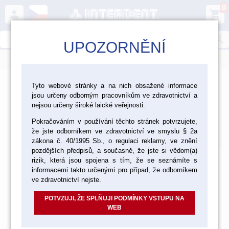
0
person
shopping_cart
search
UPOZORNĚNÍ
menu
>
>
>
>
Ordinace
Dezinfekce a čištění
Sterilizace
Tyto webové stránky a na nich obsažené informace
jsou určeny odborným pracovníkům ve zdravotnictví a
Zařízení na úpravu vody
nejsou určeny široké laické veřejnosti.
Zařízení na úpravu vody
Pokračováním v používání těchto stránek potvrzujete,
že jste odborníkem ve zdravotnictví ve smyslu § 2a
Výchozí
Od nejlevnějšího
Od nejdražšího
Nalezeno
16
položek
zákona č. 40/1995 Sb., o regulaci reklamy, ve znění
pozdějších předpisů, a současně, že jste si vědom(a)
rizik, která jsou spojena s tím, že se seznámíte s
informacemi takto určenými pro případ, že odborníkem
ve zdravotnictví nejste.
POTVZUJI, ŽE SPLŇUJI PODMÍNKY VSTUPU NA
WEB