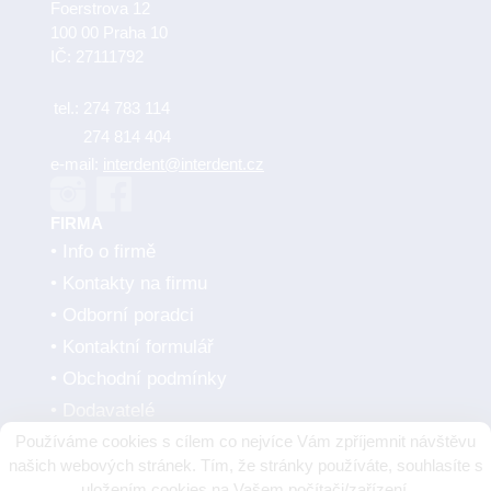
Foerstrova 12
100 00 Praha 10
IČ: 27111792
tel.:
274 783 114
274 814 404
e-mail:
interdent@interdent.cz
FIRMA
Info o firmě
Kontakty na firmu
Odborní poradci
Kontaktní formulář
Obchodní podmínky
Dodavatelé
Používáme cookies s cílem co nejvíce Vám zpříjemnit návštěvu
SMLUVNÍ PARTNEŘI
našich webových stránek. Tím, že stránky používáte, souhlasíte s
uložením cookies na Vašem počítači/zařízení.