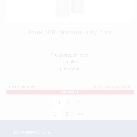
Pure 100 náhradní filtry 2 ks
Pro zobrazení ceny
je nutné
přihlášení.
OBJ.Č.:MC10227
ZBOŽÍ NA OBJEDNÁNÍ
ORDINACE
/
1
2
1
2
>>
INTERDENT s.r.o.