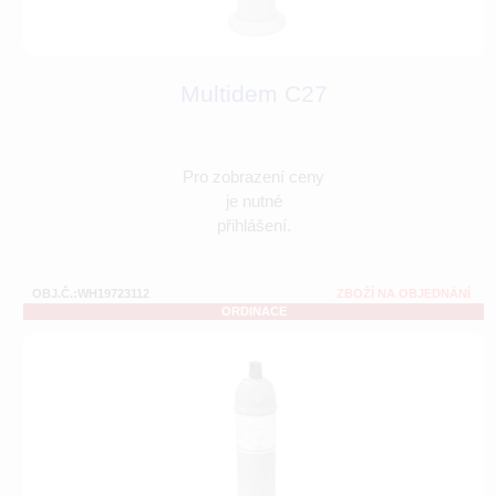
Multidem C27
Pro zobrazení ceny
je nutné
přihlášení.
OBJ.Č.:WH19723112
ZBOŽÍ NA OBJEDNÁNÍ
ORDINACE