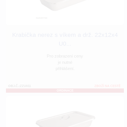
Krabička nerez s víkem a drž. 22x12x4
U0...
Pro zobrazení ceny
je nutné
přihlášení.
OBJ.Č.:ZZU011
ZBOŽÍ NA CESTĚ
ORDINACE