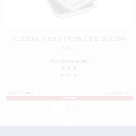
Krabička nerez s víkem a drž. 30x19x6
U0...
Pro zobrazení ceny
je nutné
přihlášení.
OBJ.Č.:ZZU017
SKLADEM 1 KS
ORDINACE
/
1
1
1