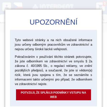
0
person
shopping_cart
search
UPOZORNĚNÍ
menu
>
>
>
>
Ordinace
Dezinfekce a čištění
Sterilizace
Tyto webové stránky a na nich obsažené informace
jsou určeny odborným pracovníkům ve zdravotnictví a
Tácky, krabičky pro HS sterilizaci
nejsou určeny široké laické veřejnosti.
Tácky, krabičky pro HS
Pokračováním v používání těchto stránek potvrzujete,
že jste odborníkem ve zdravotnictví ve smyslu § 2a
sterilizaci
zákona č. 40/1995 Sb., o regulaci reklamy, ve znění
pozdějších předpisů, a současně, že jste si vědom(a)
Výchozí
Od nejlevnějšího
Od nejdražšího
Nalezeno
10
položek
rizik, která jsou spojena s tím, že se seznámíte s
informacemi takto určenými pro případ, že odborníkem
ve zdravotnictví nejste.
POTVZUJI, ŽE SPLŇUJI PODMÍNKY VSTUPU NA
WEB