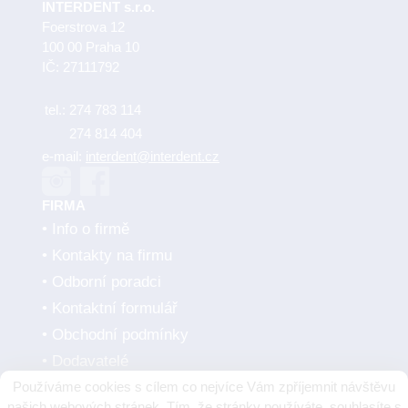
INTERDENT s.r.o.
Foerstrova 12
100 00 Praha 10
IČ: 27111792
tel.:
274 783 114
274 814 404
e-mail:
interdent@interdent.cz
FIRMA
Info o firmě
Kontakty na firmu
Odborní poradci
Kontaktní formulář
Obchodní podmínky
Dodavatelé
Používáme cookies s cílem co nejvíce Vám zpříjemnit návštěvu
SMLUVNÍ PARTNEŘI
našich webových stránek. Tím, že stránky používáte, souhlasíte s