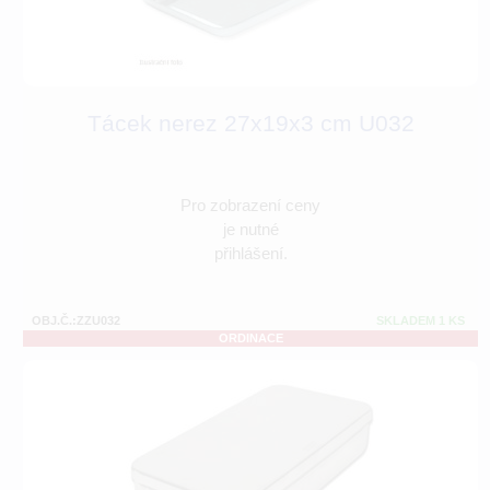
Tácek nerez 27x19x3 cm U032
Pro zobrazení ceny
je nutné
přihlášení.
OBJ.Č.:ZZU032
SKLADEM 1 KS
ORDINACE