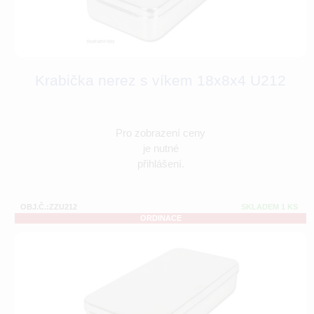
Krabička nerez s víkem 18x8x4 U212
Pro zobrazení ceny
je nutné
přihlášení.
OBJ.Č.:ZZU212
SKLADEM 1 KS
ORDINACE