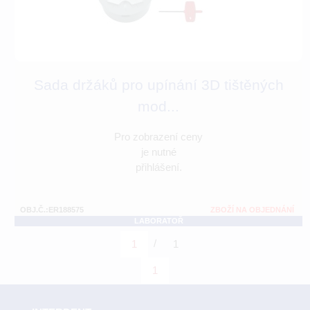
Sada držáků pro upínání 3D tištěných
mod...
Pro zobrazení ceny
je nutné
přihlášení.
OBJ.Č.:ER188575
ZBOŽÍ NA OBJEDNÁNÍ
LABORATOŘ
/
1
1
1