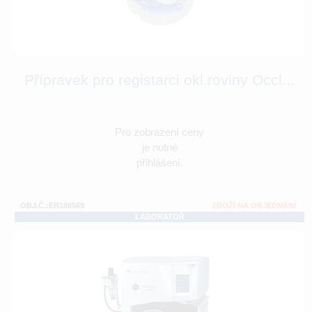
Přípravek pro registarci okl.roviny Occl...
Pro zobrazení ceny
je nutné
přihlášení.
OBJ.Č.:ER188589
ZBOŽÍ NA OBJEDNÁNÍ
LABORATOŘ