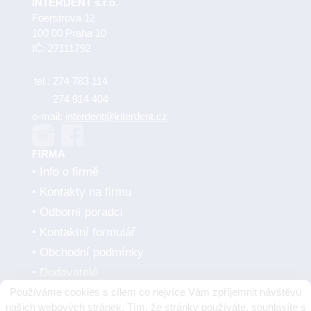
INTERDENT s.r.o.
Foerstrova 12
100 00 Praha 10
IČ: 27111792
tel.:
274 783 114
274 814 404
e-mail:
interdent@interdent.cz
FIRMA
Info o firmě
Kontakty na firmu
Odborní poradci
Kontaktní formulář
Obchodní podmínky
Dodavatelé
Používáme cookies s cílem co nejvíce Vám zpříjemnit návštěvu
SMLUVNÍ PARTNEŘI
našich webových stránek. Tím, že stránky používáte, souhlasíte s