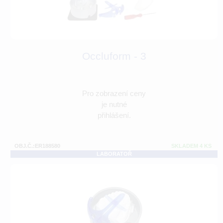
Occluform - 3
Pro zobrazení ceny
je nutné
přihlášení.
OBJ.Č.:ER188580
SKLADEM 4 KS
LABORATOŘ