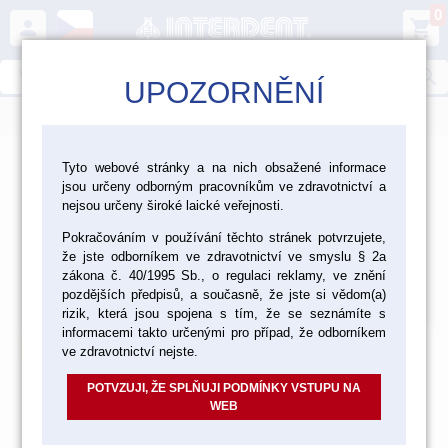
0
person
shopping_cart
search
UPOZORNĚNÍ
menu
>
>
>
Laboratoř
Tepelné tvarování fólií
Tyto webové stránky a na nich obsažené informace
jsou určeny odborným pracovníkům ve zdravotnictví a
Přístroje pro tepelné zpracování fólií
nejsou určeny široké laické veřejnosti.
Přístroje pro tepelné
Pokračováním v používání těchto stránek potvrzujete,
že jste odborníkem ve zdravotnictví ve smyslu § 2a
zpracování fólií
zákona č. 40/1995 Sb., o regulaci reklamy, ve znění
pozdějších předpisů, a současně, že jste si vědom(a)
Výchozí
Od nejlevnějšího
Od nejdražšího
Nalezeno
8
položek
rizik, která jsou spojena s tím, že se seznámíte s
informacemi takto určenými pro případ, že odborníkem
akce
ve zdravotnictví nejste.
POTVZUJI, ŽE SPLŇUJI PODMÍNKY VSTUPU NA
WEB