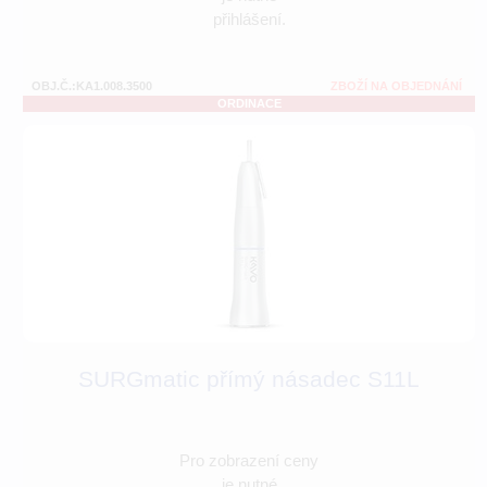
přihlášení.
OBJ.Č.:KA1.008.3500
ZBOŽÍ NA OBJEDNÁNÍ
ORDINACE
SURGmatic přímý násadec S11L
Pro zobrazení ceny
je nutné