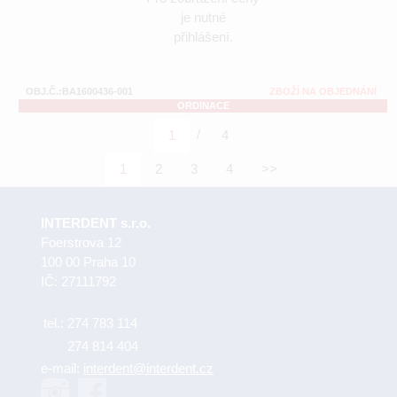
je nutné
přihlášení.
OBJ.Č.:BA1600436-001
ZBOŽÍ NA OBJEDNÁNÍ
ORDINACE
/
1
4
1
2
3
4
>>
INTERDENT s.r.o.
Foerstrova 12
100 00 Praha 10
IČ: 27111792
tel.:
274 783 114
274 814 404
e-mail:
interdent@interdent.cz