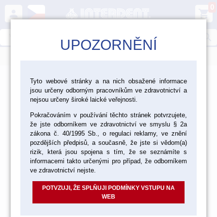
0
person
shopping_cart
search
UPOZORNĚNÍ
menu
>
>
>
Ordinace
Chirurgie
Přístroje pro chirurgii
Tyto webové stránky a na nich obsažené informace
jsou určeny odborným pracovníkům ve zdravotnictví a
Přístroje pro chirurgii
nejsou určeny široké laické veřejnosti.
Pokračováním v používání těchto stránek potvrzujete,
že jste odborníkem ve zdravotnictví ve smyslu § 2a
zákona č. 40/1995 Sb., o regulaci reklamy, ve znění
PŘÍSTROJE BIEN AIR
pozdějších předpisů, a současně, že jste si vědom(a)
rizik, která jsou spojena s tím, že se seznámíte s
informacemi takto určenými pro případ, že odborníkem
ve zdravotnictví nejste.
PŘÍSTROJE W&H
POTVZUJI, ŽE SPLŇUJI PODMÍNKY VSTUPU NA
WEB