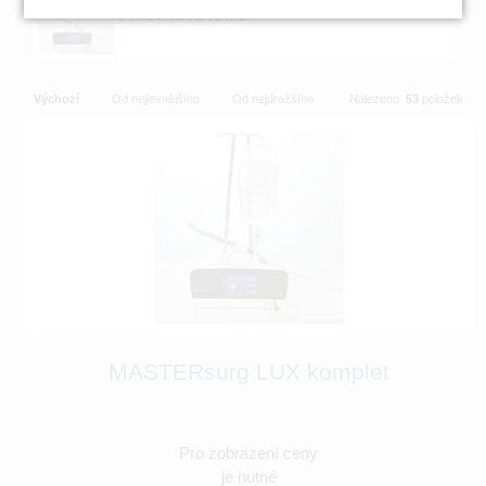
PŘÍSTROJE KAVO
Výchozí
Od nejlevnějšího
Od nejdražšího
Nalezeno
53
položek
MASTERsurg LUX komplet
Pro zobrazení ceny
je nutné