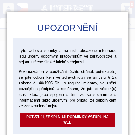
0
person
shopping_cart
search
UPOZORNĚNÍ
menu
>
>
>
Laboratoř
Zhotovení modelu
Tyto webové stránky a na nich obsažené informace
jsou určeny odborným pracovníkům ve zdravotnictví a
>
Artikulátory, obličejové oblouky, okludory
nejsou určeny široké laické veřejnosti.
Pokračováním v používání těchto stránek potvrzujete,
Artikulátory Keystone
že jste odborníkem ve zdravotnictví ve smyslu § 2a
Artikulátory Keystone
zákona č. 40/1995 Sb., o regulaci reklamy, ve znění
pozdějších předpisů, a současně, že jste si vědom(a)
Výchozí
Od nejlevnějšího
Od nejdražšího
Nalezeno
3
položek
rizik, která jsou spojena s tím, že se seznámíte s
informacemi takto určenými pro případ, že odborníkem
ve zdravotnictví nejste.
POTVZUJI, ŽE SPLŇUJI PODMÍNKY VSTUPU NA
WEB