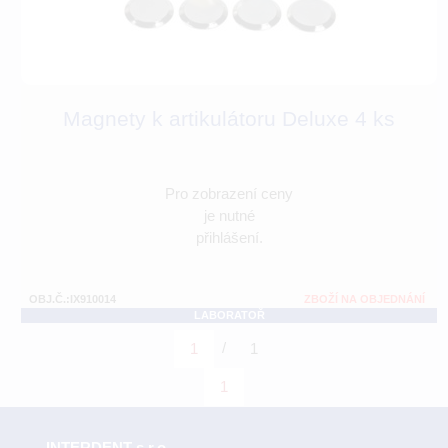
Magnety k artikulátoru Deluxe 4 ks
Pro zobrazení ceny
je nutné
přihlášení.
OBJ.Č.:IX910014
ZBOŽÍ NA OBJEDNÁNÍ
LABORATOŘ
/
1
1
1
INTERDENT s.r.o.