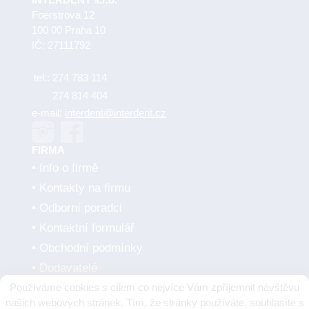
Foerstrova 12
100 00 Praha 10
IČ: 27111792
tel.:
274 783 114
274 814 404
e-mail:
interdent@interdent.cz
FIRMA
Info o firmě
Kontakty na firmu
Odborní poradci
Kontaktní formulář
Obchodní podmínky
Dodavatelé
Používáme cookies s cílem co nejvíce Vám zpříjemnit návštěvu
SMLUVNÍ PARTNEŘI
našich webových stránek. Tím, že stránky používáte, souhlasíte s