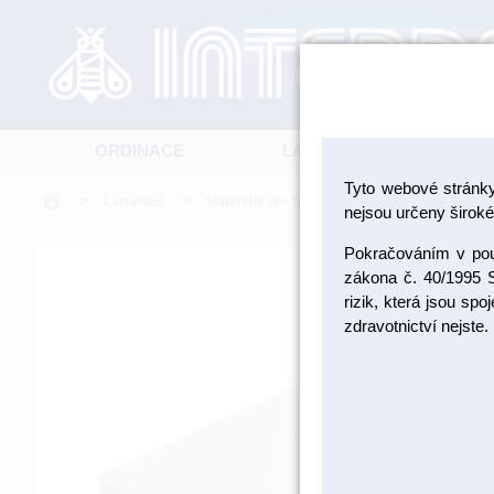
ORDINACE
LABORATOŘ
Tyto webové stránk
>
>
>
Laboratoř
Materiály pro fazetování a inleje
Kompozi
nejsou určeny široké 
Pokračováním v použ
zákona č. 40/1995 S
rizik, která jsou sp
zdravotnictví nejste.