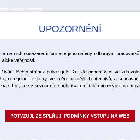
UPOZORNĚNÍ
CAD/CAM
ŠKOLENÍ
AKCE
y a na nich obsažené informace jsou určeny odborným pracovníkům
>
tní C+B materiály
Vita VM LC
laické veřejnosti.
ívání těchto stránek potvrzujete, že jste odborníkem ve zdravotn
VM LC Flo
b., o regulaci reklamy, ve znění pozdějších předpisů, a současně,
ojena s tím, že se seznámíte s informacemi takto určenými pro pří
Vita VM LC je mikročásticový s
náhrad. Vazbu na kovové konst
neutrální barvy. Konzistenc...
Ce
POTVZUJI, ŽE SPLŇUJI PODMÍNKY VSTUPU NA WEB
Objednací číslo:
Dostupnost: