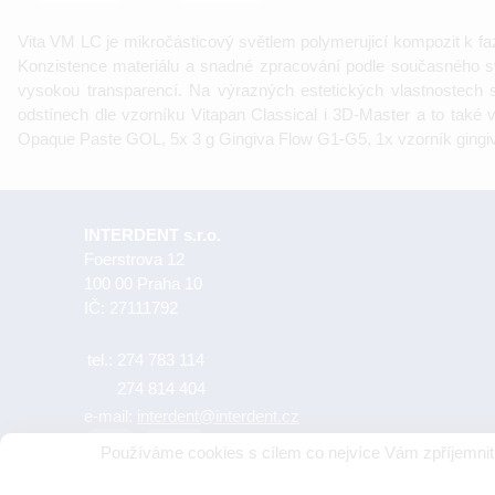
Vita VM LC je mikročásticový světlem polymerujicí kompozit k f
Konzistence materiálu a snadné zpracování podle současného s
vysokou transparencí. Na výrazných estetických vlastnostech s
odstínech dle vzorníku Vitapan Classical i 3D-Master a to také
Opaque Paste GOL, 5x 3 g Gingiva Flow G1-G5, 1x vzorník gingiva
INTERDENT s.r.o.
Foerstrova 12
100 00 Praha 10
IČ: 27111792
tel.:
274 783 114
274 814 404
e-mail:
interdent@interdent.cz
Používáme cookies s cílem co nejvíce Vám zpříjemnit 