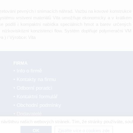
azetování pevných i snímacích náhrad. Vazbu na kovové konstrukce
ystému vrstvení materiálů Vita umožňuje ekonomicky a v krátkém 
e podílí i kompaktní nabídka speciálních hmot a barev určených 
 v nízkoviskózní konzistenci flow. Systém doplňuje polymerační V
 ) / Výrobce: Vita
FIRMA
Info o firmě
Kontakty na firmu
Odborní poradci
Kontaktní formulář
Obchodní podmínky
Dodavatelé
návštěvu našich webových stránek. Tím, že stránky používáte, souh
OK
Zjistěte více o cookies zde