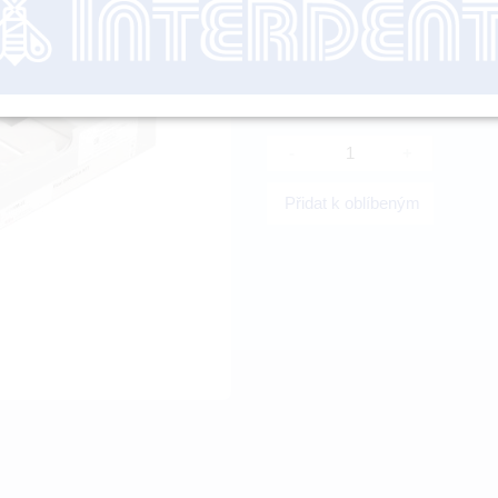
nutné přihl
-
+
Přidat k oblíbeným