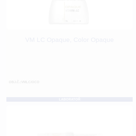
VM LC Opaque, Color Opaque
OBJ.Č.:VMLC/OCO
LABORATOŘ