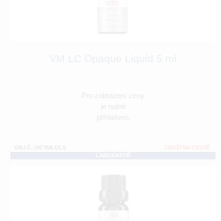
VM LC Opaque Liquid 5 ml
Pro zobrazení ceny
je nutné
přihlášení.
OBJ.Č.:VICVMLOL5
ZBOŽÍ NA CESTĚ
LABORATOŘ