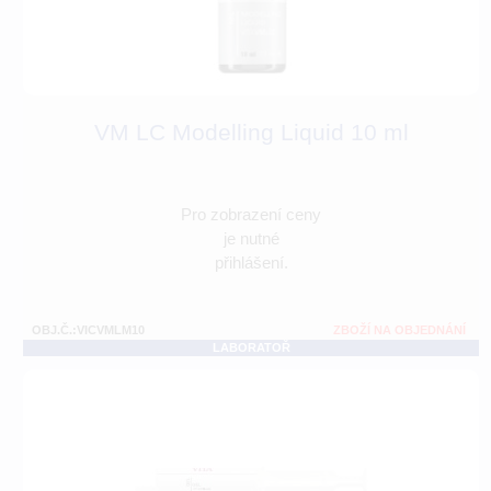
VM LC Modelling Liquid 10 ml
Pro zobrazení ceny
je nutné
přihlášení.
OBJ.Č.:VICVMLM10
ZBOŽÍ NA OBJEDNÁNÍ
LABORATOŘ