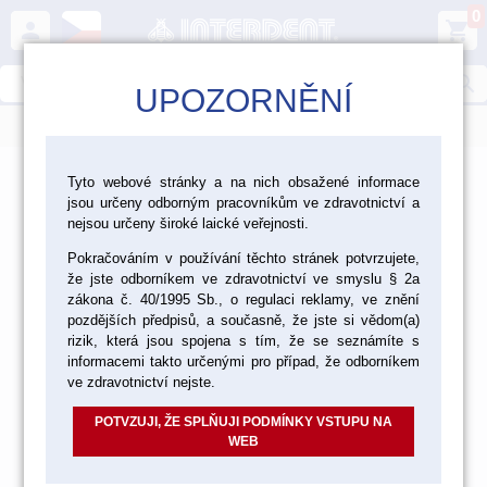
0
person
shopping_cart
search
UPOZORNĚNÍ
menu
>
>
>
Laboratoř
Materiály pro fazetování a inleje
Tyto webové stránky a na nich obsažené informace
jsou určeny odborným pracovníkům ve zdravotnictví a
Kompozitní C+B materiály
nejsou určeny široké laické veřejnosti.
Kompozitní C+B materiály
Pokračováním v používání těchto stránek potvrzujete,
že jste odborníkem ve zdravotnictví ve smyslu § 2a
zákona č. 40/1995 Sb., o regulaci reklamy, ve znění
pozdějších předpisů, a současně, že jste si vědom(a)
rizik, která jsou spojena s tím, že se seznámíte s
VITA VM LC
informacemi takto určenými pro případ, že odborníkem
ve zdravotnictví nejste.
POTVZUJI, ŽE SPLŇUJI PODMÍNKY VSTUPU NA
WEB
GC GRADIA PLUS