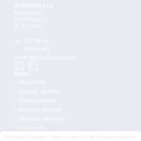
INTERDENT s.r.o.
Foerstrova 12
100 00 Praha 10
IČ: 27111792
tel.:
274 783 114
274 814 404
e-mail:
interdent@interdent.cz
FIRMA
Info o firmě
Kontakty na firmu
Odborní poradci
Kontaktní formulář
Obchodní podmínky
Dodavatelé
Používáme cookies s cílem co nejvíce Vám zpříjemnit návštěvu
SMLUVNÍ PARTNEŘI