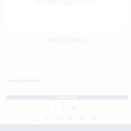
VM LC Paint
OBJ.Č.:VMLC/PAINT
LABORATOŘ
/
1
14
1
2
3
4
5
>>