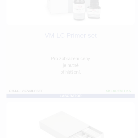
VM LC Primer set
Pro zobrazení ceny
je nutné
přihlášení.
OBJ.Č.:VICVMLPSET
SKLADEM 1 KS
LABORATOŘ