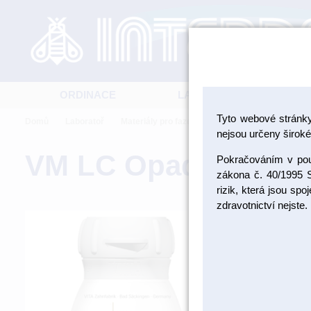
ORDINACE
LABORATOŘ
Tyto webové stránk
Domů
Laboratoř
Materiály pro fazetování a inleje
Kompozitní 
nejsou určeny široké 
VM LC Opaque, Col
Pokračováním v použ
zákona č. 40/1995 S
rizik, která jsou sp
zdravotnictví nejste.