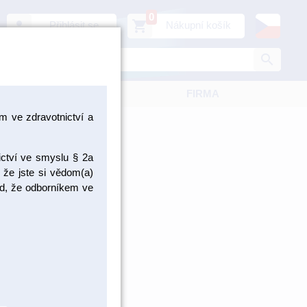
0
person
shopping_cart
Přihlásit se
Nákupní košík
search
KATALOGY
FIRMA
 ve zdravotnictví a
ictví ve smyslu § 2a
 že jste si vědom(a)
pad, že odborníkem ve