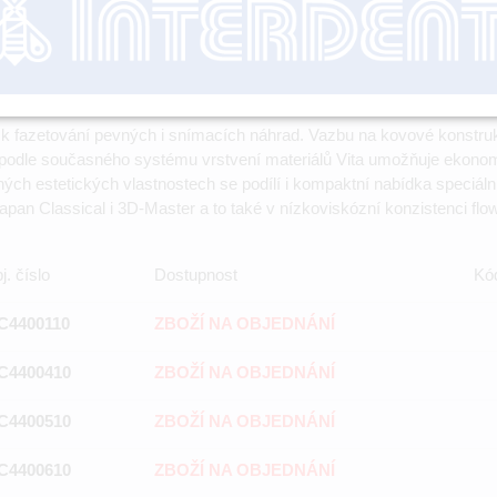
t k fazetování pevných i snímacích náhrad. Vazbu na kovové konst
í podle současného systému vrstvení materiálů Vita umožňuje ekonom
h estetických vlastnostech se podílí i kompaktní nabídka speciálníc
apan Classical i 3D-Master a to také v nízkoviskózní konzistenci fl
j. číslo
Dostupnost
Kó
C4400110
ZBOŽÍ NA OBJEDNÁNÍ
C4400410
ZBOŽÍ NA OBJEDNÁNÍ
C4400510
ZBOŽÍ NA OBJEDNÁNÍ
C4400610
ZBOŽÍ NA OBJEDNÁNÍ