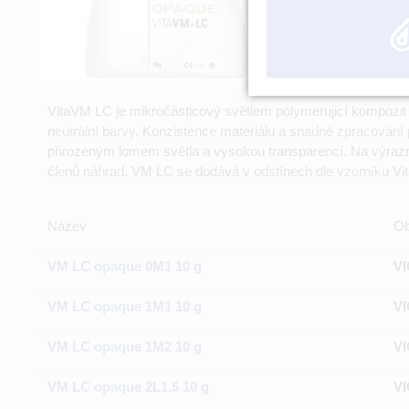
VitaVM LC je mikročásticový světlem polymerujicí kompozi
neutrální barvy. Konzistence materiálu a snadné zpracován
přirozeným lomem světla a vysokou transparencí. Na výraznýc
členů náhrad. VM LC se dodává v odstínech dle vzorníku Vit
Název
Ob
VM LC opaque 0M1 10 g
VI
VM LC opaque 1M1 10 g
VI
VM LC opaque 1M2 10 g
VI
VM LC opaque 2L1.5 10 g
VI