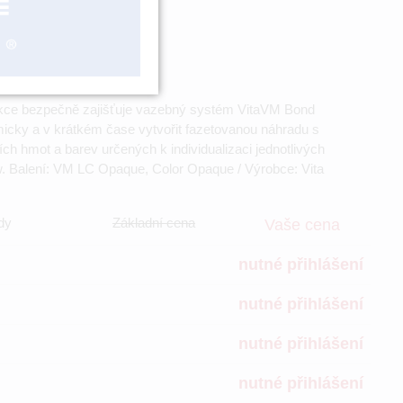
rukce bezpečně zajišťuje vazebný systém VitaVM Bond
icky a v krátkém čase vytvořit fazetovanou náhradu s
h hmot a barev určených k individualizaci jednotlivých
ow. Balení: VM LC Opaque, Color Opaque / Výrobce: Vita
dy
Základní cena
Vaše cena
nutné přihlášení
nutné přihlášení
nutné přihlášení
nutné přihlášení