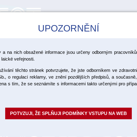
UPOZORNĚNÍ
CAD/CAM
ŠKOLENÍ
AKCE
y a na nich obsažené informace jsou určeny odborným pracovníkům
C+B materiály
Vita VM LC
laické veřejnosti.
or Opaque
ívání těchto stránek potvrzujete, že jste odborníkem ve zdravotn
b., o regulaci reklamy, ve znění pozdějších předpisů, a současně,
ojena s tím, že se seznámíte s informacemi takto určenými pro pří
POTVZUJI, ŽE SPLŇUJI PODMÍNKY VSTUPU NA WEB