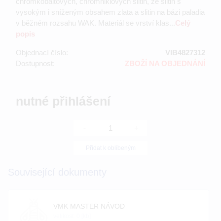
chromkobaltových, chromniklových slitin, ze slitin s
vysokým i sníženým obsahem zlata a slitin na bázi paladia
v běžném rozsahu WAK. Materiál se vrství klas...
Celý
popis
Objednací číslo:
VIB4827312
Dostupnost:
ZBOŽÍ NA OBJEDNÁNÍ
nutné přihlášení
-
+
Přidat k oblíbeným
Související dokumenty
VMK MASTER NÁVOD
velikost: 0 [kb]