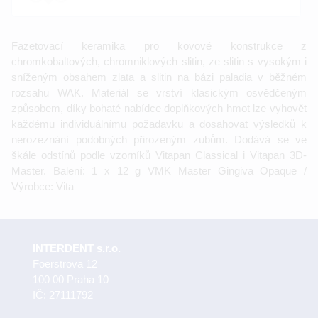
Fazetovací keramika pro kovové konstrukce z
chromkobaltových, chromniklových slitin, ze slitin s vysokým i
sníženým obsahem zlata a slitin na bázi paladia v běžném
rozsahu WAK. Materiál se vrství klasickým osvědčeným
způsobem, díky bohaté nabídce doplňkových hmot lze vyhovět
každému individuálnímu požadavku a dosahovat výsledků k
nerozeznání podobných přirozeným zubům. Dodává se ve
škále odstínů podle vzorníků Vitapan Classical i Vitapan 3D-
Master. Balení: 1 x 12 g VMK Master Gingiva Opaque /
Výrobce: Vita
INTERDENT s.r.o.
Foerstrova 12
100 00 Praha 10
IČ: 27111792