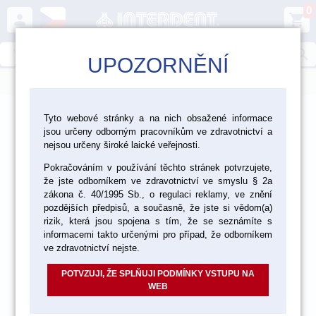
0
person
shopping_cart
search
UPOZORNĚNÍ
menu
>
>
>
Laboratoř
Materiály pro fazetování a inleje
Tyto webové stránky a na nich obsažené informace
jsou určeny odborným pracovníkům ve zdravotnictví a
>
>
Kovokeramika Vita
Vita VMK Master
nejsou určeny široké laické veřejnosti.
>
Pokračováním v používání těchto stránek potvrzujete,
VMK Master společné materiály pro Classical/3D
že jste odborníkem ve zdravotnictví ve smyslu § 2a
zákona č. 40/1995 Sb., o regulaci reklamy, ve znění
Opaque 12 g / 50 g
pozdějších předpisů, a současně, že jste si vědom(a)
rizik, která jsou spojena s tím, že se seznámíte s
informacemi takto určenými pro případ, že odborníkem
akce
ve zdravotnictví nejste.
POTVZUJI, ŽE SPLŇUJI PODMÍNKY VSTUPU NA
WEB