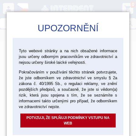
0
person
shopping_cart
search
UPOZORNĚNÍ
menu
>
>
>
Laboratoř
Materiály pro fazetování a inleje
Tyto webové stránky a na nich obsažené informace
jsou určeny odborným pracovníkům ve zdravotnictví a
>
Kovokeramika Vita
Vita VMK Master
nejsou určeny široké laické veřejnosti.
Vita VMK Master
Pokračováním v používání těchto stránek potvrzujete,
že jste odborníkem ve zdravotnictví ve smyslu § 2a
zákona č. 40/1995 Sb., o regulaci reklamy, ve znění
pozdějších předpisů, a současně, že jste si vědom(a)
rizik, která jsou spojena s tím, že se seznámíte s
VMK MASTER SADY MATERIÁLU
informacemi takto určenými pro případ, že odborníkem
ve zdravotnictví nejste.
POTVZUJI, ŽE SPLŇUJI PODMÍNKY VSTUPU NA
WEB
VMK MASTER VZORNÍK CLASSICAL