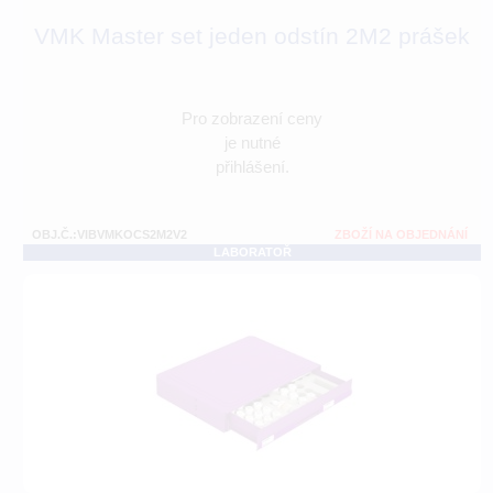
VMK Master set jeden odstín 2M2 prášek
Pro zobrazení ceny
je nutné
přihlášení.
OBJ.Č.:VIBVMKOCS2M2V2
ZBOŽÍ NA OBJEDNÁNÍ
LABORATOŘ