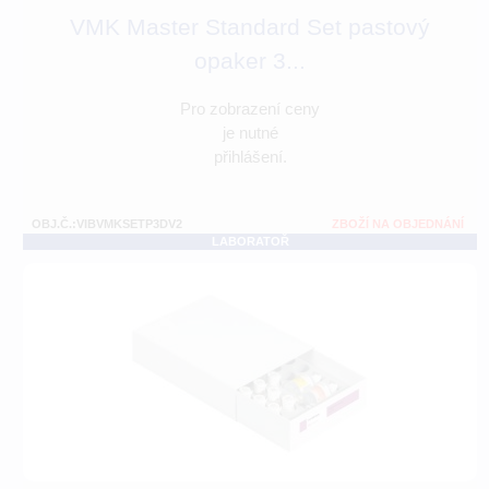
VMK Master Standard Set pastový
opaker 3...
Pro zobrazení ceny
je nutné
přihlášení.
OBJ.Č.:VIBVMKSETP3DV2
ZBOŽÍ NA OBJEDNÁNÍ
LABORATOŘ