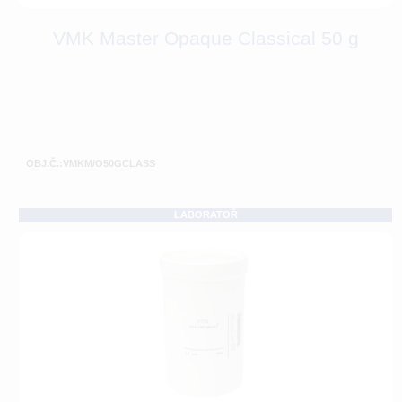
VMK Master Opaque Classical 50 g
OBJ.Č.:VMKM/O50GCLASS
LABORATOŘ