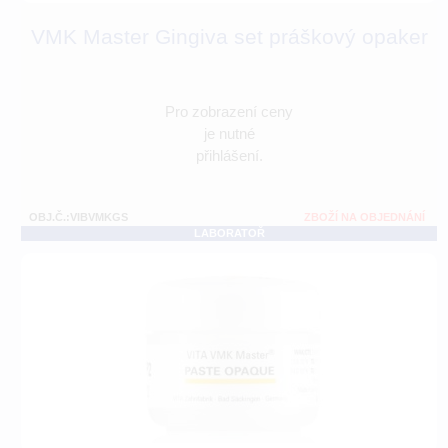
VMK Master Gingiva set práškový opaker
Pro zobrazení ceny
je nutné
přihlášení.
OBJ.Č.:VIBVMKGS
ZBOŽÍ NA OBJEDNÁNÍ
LABORATOŘ