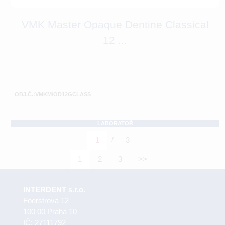
VMK Master Opaque Dentine Classical
12 ...
OBJ.Č.:VMKM/OD12GCLASS
LABORATOŘ
/
1
3
1
2
3
>>
INTERDENT s.r.o.
Foerstrova 12
100 00 Praha 10
IČ: 27111792