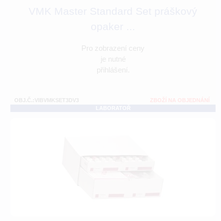
VMK Master Standard Set práškový
opaker ...
Pro zobrazení ceny
je nutné
přihlášení.
OBJ.Č.:VIBVMKSET3DV3
ZBOŽÍ NA OBJEDNÁNÍ
LABORATOŘ