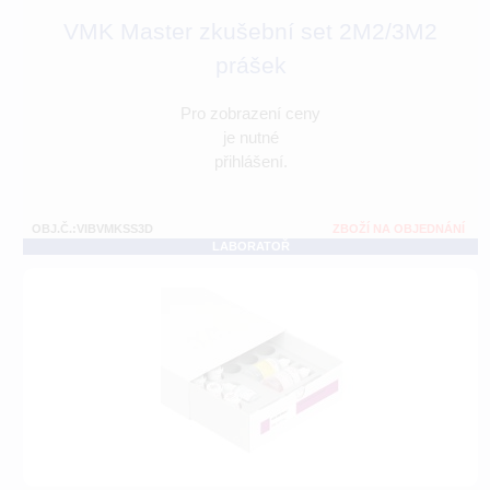
VMK Master zkušební set 2M2/3M2
prášek
Pro zobrazení ceny
je nutné
přihlášení.
OBJ.Č.:VIBVMKSS3D
ZBOŽÍ NA OBJEDNÁNÍ
LABORATOŘ