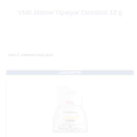
VMK Master Opaque Classical 12 g
OBJ.Č.:VMKM/O12GCLASS
LABORATOŘ