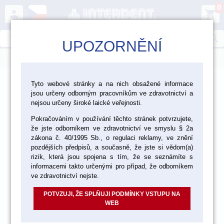
0
person
shopping_cart
search
UPOZORNĚNÍ
menu
>
>
>
Laboratoř
Zhotovení modelu
Dentální sádry
Tyto webové stránky a na nich obsažené informace
jsou určeny odborným pracovníkům ve zdravotnictví a
>
Dentální sádry typ III
nejsou určeny široké laické veřejnosti.
Pokračováním v používání těchto stránek potvrzujete,
že jste odborníkem ve zdravotnictví ve smyslu § 2a
zákona č. 40/1995 Sb., o regulaci reklamy, ve znění
pozdějších předpisů, a současně, že jste si vědom(a)
rizik, která jsou spojena s tím, že se seznámíte s
informacemi takto určenými pro případ, že odborníkem
ve zdravotnictví nejste.
POTVZUJI, ŽE SPLŇUJI PODMÍNKY VSTUPU NA
WEB