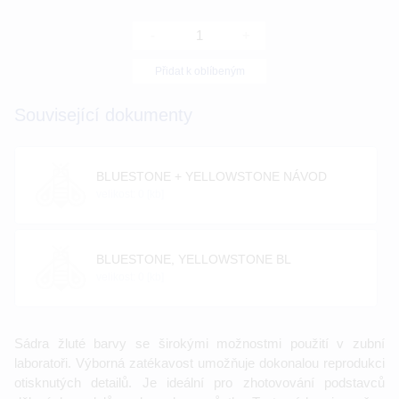
-
+
Přidat k oblíbeným
Související dokumenty
BLUESTONE + YELLOWSTONE NÁVOD
velikost: 0 [kb]
BLUESTONE, YELLOWSTONE BL
velikost: 0 [kb]
Sádra žluté barvy se širokými možnostmi použití v zubní
laboratoři. Výborná zatékavost umožňuje dokonalou reprodukci
otisknutých detailů. Je ideální pro zhotovování podstavců