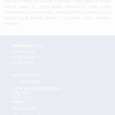
dělených modelů pro korunky a můstky. Touto sádrou je možno
odlévat otisky ze všech druhů otiskovacích hmot včetně
hydrokoloidních. Pevnost po 1 hodině 30 N/mm2, tvrdost po 24
hodinách je 80 N/mm2. Balení: 25 kg pytel – žlutý / Výrobce:
Interdent
INTERDENT s.r.o.
Foerstrova 12
100 00 Praha 10
IČ: 27111792
tel.:
274 783 114
274 814 404
e-mail:
interdent@interdent.cz
FIRMA
Info o firmě