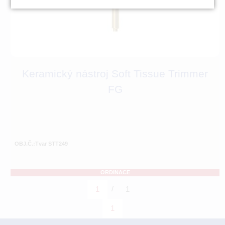
Keramický nástroj Soft Tissue Trimmer
FG
OBJ.Č.:Tvar STT249
ORDINACE
/
1
1
1