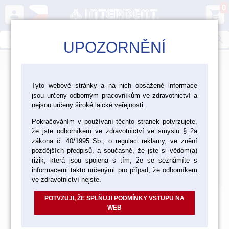
0
person
shopping_cart
search
UPOZORNĚNÍ
menu
>
>
>
Ordinace
Rotační nástroje
Tyto webové stránky a na nich obsažené informace
jsou určeny odborným pracovníkům ve zdravotnictví a
>
Chirurgické nástroje Edenta
nejsou určeny široké laické veřejnosti.
Pokračováním v používání těchto stránek potvrzujete,
Keramický nástroj Soft Tissue Trimmer
že jste odborníkem ve zdravotnictví ve smyslu § 2a
Keramický nástroj Soft Tissue
zákona č. 40/1995 Sb., o regulaci reklamy, ve znění
pozdějších předpisů, a současně, že jste si vědom(a)
Trimmer
rizik, která jsou spojena s tím, že se seznámíte s
informacemi takto určenými pro případ, že odborníkem
Výchozí
Od nejlevnějšího
Od nejdražšího
Nalezeno
1
položek
ve zdravotnictví nejste.
POTVZUJI, ŽE SPLŇUJI PODMÍNKY VSTUPU NA
WEB