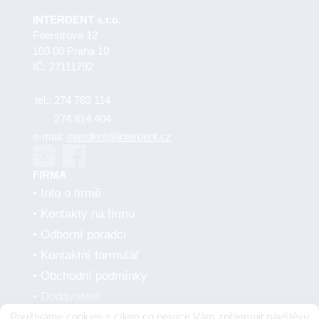
INTERDENT s.r.o.
Foerstrova 12
100 00 Praha 10
IČ: 27111792
tel.:
274 783 114
274 814 404
e-mail:
interdent@interdent.cz
FIRMA
Info o firmě
Kontakty na firmu
Odborní poradci
Kontaktní formulář
Obchodní podmínky
Dodavatelé
Používáme cookies s cílem co nejvíce Vám zpříjemnit návštěvu