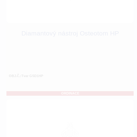
Diamantový nástroj Osteotom HP
OBJ.Č.:Tvar GSD1HP
ORDINACE