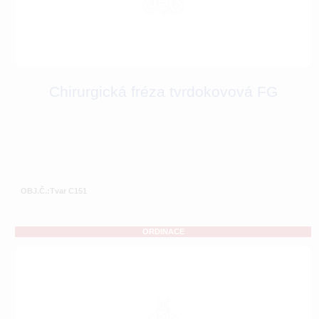
Chirurgická fréza tvrdokovová FG
OBJ.Č.:Tvar C151
ORDINACE