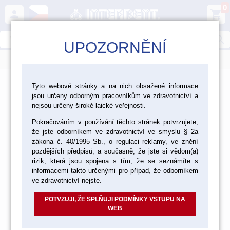
0
person
shopping_cart
search
UPOZORNĚNÍ
menu
>
>
>
Ordinace
Rotační nástroje
Tyto webové stránky a na nich obsažené informace
jsou určeny odborným pracovníkům ve zdravotnictví a
Chirurgické nástroje Edenta
nejsou určeny široké laické veřejnosti.
Chirurgické nástroje Edenta
Pokračováním v používání těchto stránek potvrzujete,
že jste odborníkem ve zdravotnictví ve smyslu § 2a
zákona č. 40/1995 Sb., o regulaci reklamy, ve znění
pozdějších předpisů, a současně, že jste si vědom(a)
rizik, která jsou spojena s tím, že se seznámíte s
CHIRURGICKÉ NÁSTROJE DIAMANTOVÉ
informacemi takto určenými pro případ, že odborníkem
ve zdravotnictví nejste.
POTVZUJI, ŽE SPLŇUJI PODMÍNKY VSTUPU NA
WEB
CHIRURGICKÉ NÁSTROJE TVRDOKOVOVÉ