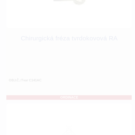
Chirurgická fréza tvrdokovová RA
OBJ.Č.:Tvar C141AC
ORDINACE