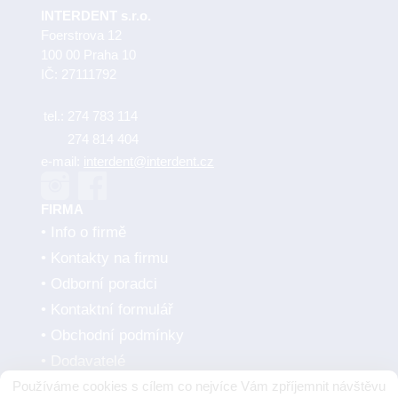
INTERDENT s.r.o.
Foerstrova 12
100 00 Praha 10
IČ: 27111792
tel.:
274 783 114
274 814 404
e-mail:
interdent@interdent.cz
FIRMA
Info o firmě
Kontakty na firmu
Odborní poradci
Kontaktní formulář
Obchodní podmínky
Dodavatelé
Používáme cookies s cílem co nejvíce Vám zpříjemnit návštěvu
SMLUVNÍ PARTNEŘI