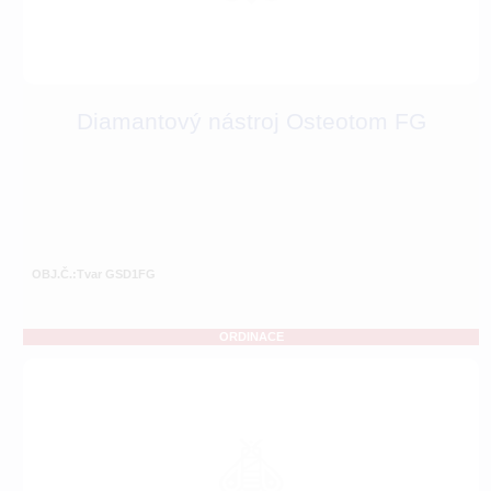
Diamantový nástroj Osteotom FG
OBJ.Č.:Tvar GSD1FG
ORDINACE