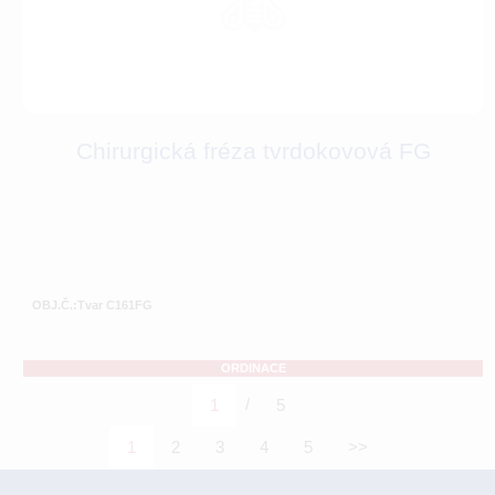
Chirurgická fréza tvrdokovová FG
OBJ.Č.:Tvar C161FG
ORDINACE
/
1
5
1
2
3
4
5
>>