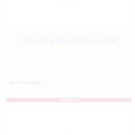
Chirurgická fréza tvrdokovová RA
OBJ.Č.:Tvar C161RA
ORDINACE