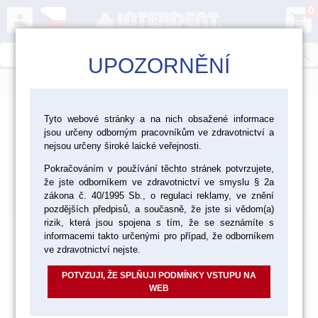
0
person
shopping_cart
search
UPOZORNĚNÍ
menu
>
>
>
>
Ordinace
Nástroje
Nástroje Hammacher
Tyto webové stránky a na nich obsažené informace
jsou určeny odborným pracovníkům ve zdravotnictví a
Chirurgické nůžky
nejsou určeny široké laické veřejnosti.
Chirurgické nůžky
Pokračováním v používání těchto stránek potvrzujete,
že jste odborníkem ve zdravotnictví ve smyslu § 2a
Výchozí
Od nejlevnějšího
Od nejdražšího
Nalezeno
položek
zákona č. 40/1995 Sb., o regulaci reklamy, ve znění
pozdějších předpisů, a současně, že jste si vědom(a)
rizik, která jsou spojena s tím, že se seznámíte s
informacemi takto určenými pro případ, že odborníkem
ve zdravotnictví nejste.
POTVZUJI, ŽE SPLŇUJI PODMÍNKY VSTUPU NA
WEB