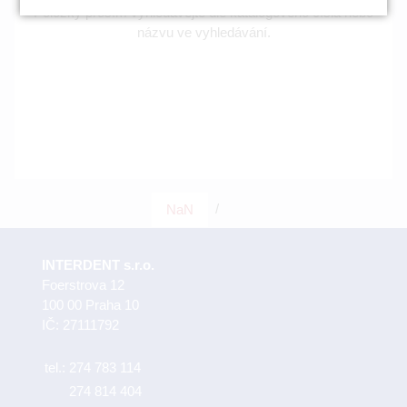
Položky prosím vyhledávejte dle katalogového čísla nebo
názvu ve vyhledávání.
/
NaN
INTERDENT s.r.o.
Foerstrova 12
100 00 Praha 10
IČ: 27111792
tel.:
274 783 114
274 814 404