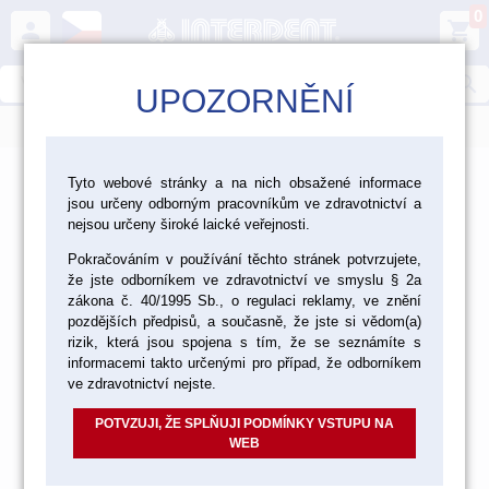
0
person
shopping_cart
search
UPOZORNĚNÍ
menu
>
>
>
Ordinace
Nástroje
Nástroje Hammacher
Tyto webové stránky a na nich obsažené informace
jsou určeny odborným pracovníkům ve zdravotnictví a
Nástroje Hammacher
nejsou určeny široké laické veřejnosti.
Pokračováním v používání těchto stránek potvrzujete,
že jste odborníkem ve zdravotnictví ve smyslu § 2a
zákona č. 40/1995 Sb., o regulaci reklamy, ve znění
EXTRAKČNÍ KLEŠTĚ
pozdějších předpisů, a současně, že jste si vědom(a)
rizik, která jsou spojena s tím, že se seznámíte s
informacemi takto určenými pro případ, že odborníkem
ve zdravotnictví nejste.
PÁČIDLO NA HORNÍ KOŘENY
POTVZUJI, ŽE SPLŇUJI PODMÍNKY VSTUPU NA
WEB