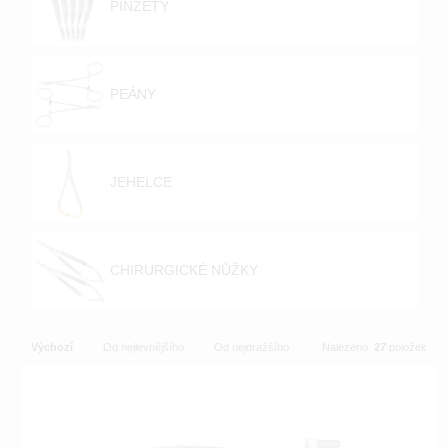
PINZETY
PEÁNY
JEHELCE
CHIRURGICKÉ NŮŽKY
Výchozí
Od nejlevnějšího
Od nejdražšího
Nalezeno
27
položek