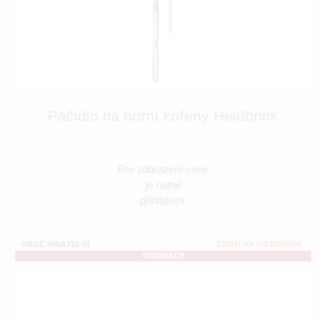
Páčidlo na horní kořeny Heidbrink
Pro zobrazení ceny
je nutné
přihlášení.
OBJ.Č.:HSA731-01
ZBOŽÍ NA OBJEDNÁNÍ
ORDINACE