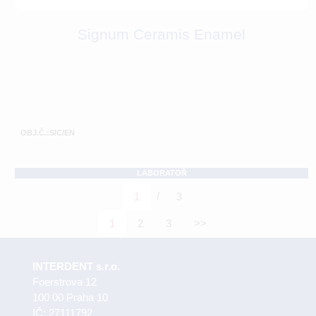
Signum Ceramis Enamel
OBJ.Č.:SIC/EN
LABORATOŘ
/
1
3
1
2
3
>>
INTERDENT s.r.o.
Foerstrova 12
100 00 Praha 10
IČ: 27111792