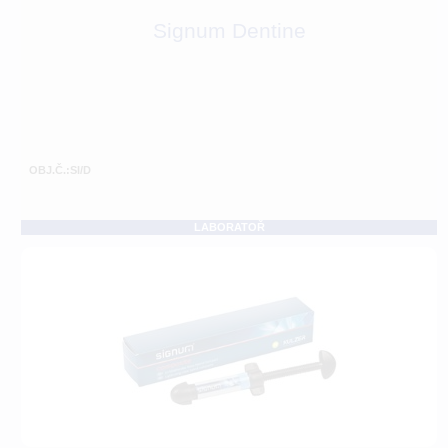
Signum Dentine
OBJ.Č.:SI/D
LABORATOŘ