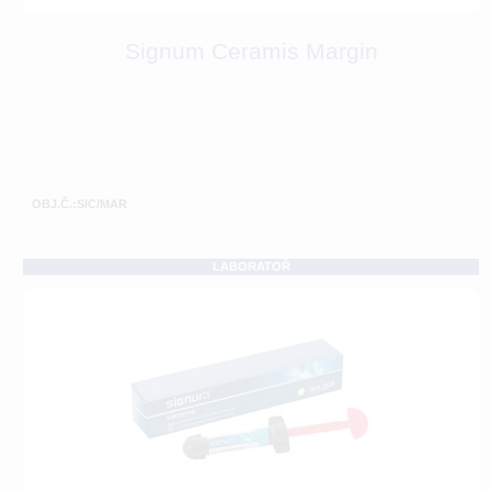
Signum Ceramis Margin
OBJ.Č.:SIC/MAR
LABORATOŘ