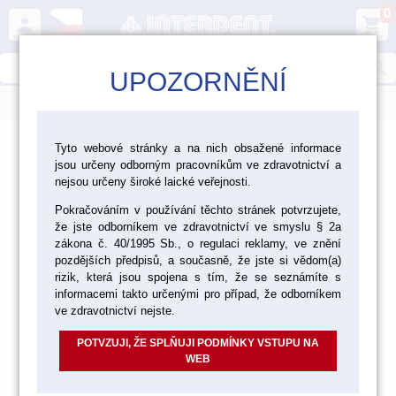
0
person
shopping_cart
search
UPOZORNĚNÍ
menu
>
>
>
Laboratoř
Materiály pro fazetování a inleje
Tyto webové stránky a na nich obsažené informace
jsou určeny odborným pracovníkům ve zdravotnictví a
>
Kompozitní C+B materiály
Signum, Signum Ceramis
nejsou určeny široké laické veřejnosti.
Signum, Signum Ceramis
Pokračováním v používání těchto stránek potvrzujete,
že jste odborníkem ve zdravotnictví ve smyslu § 2a
zákona č. 40/1995 Sb., o regulaci reklamy, ve znění
pozdějších předpisů, a současně, že jste si vědom(a)
rizik, která jsou spojena s tím, že se seznámíte s
SIGNUM FLOW
informacemi takto určenými pro případ, že odborníkem
ve zdravotnictví nejste.
POTVZUJI, ŽE SPLŇUJI PODMÍNKY VSTUPU NA
WEB
SIGNUM