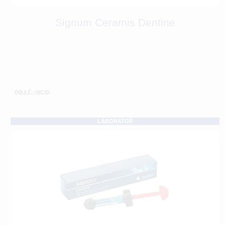
Signum Ceramis Dentine
OBJ.Č.:SIC/D
LABORATOŘ