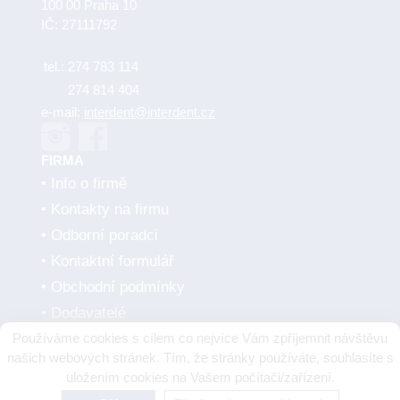
100 00 Praha 10
IČ: 27111792
tel.:
274 783 114
274 814 404
e-mail:
interdent@interdent.cz
FIRMA
Info o firmě
Kontakty na firmu
Odborní poradci
Kontaktní formulář
Obchodní podmínky
Dodavatelé
Používáme cookies s cílem co nejvíce Vám zpříjemnit návštěvu
SMLUVNÍ PARTNEŘI
našich webových stránek. Tím, že stránky používáte, souhlasíte s
uložením cookies na Vašem počítači/zařízení.