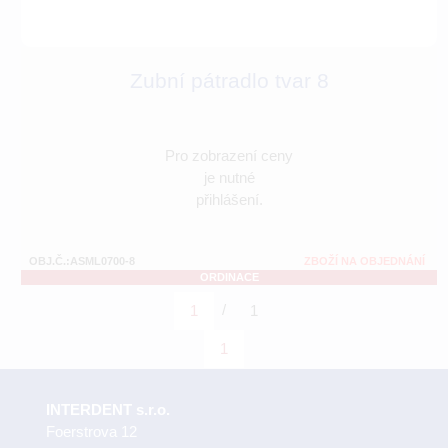
Zubní pátradlo tvar 8
Pro zobrazení ceny
je nutné
přihlášení.
OBJ.Č.:ASML0700-8
ZBOŽÍ NA OBJEDNÁNÍ
ORDINACE
/
1
1
1
INTERDENT s.r.o.
Foerstrova 12