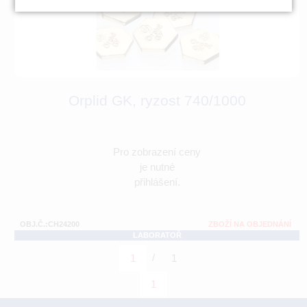
Orplid GK, ryzost 740/1000
Pro zobrazení ceny
je nutné
přihlášení.
OBJ.Č.:CH24200
ZBOŽÍ NA OBJEDNÁNÍ
LABORATOŘ
/
1
1
1