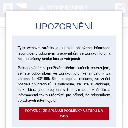
0
person
shopping_cart
search
UPOZORNĚNÍ
menu
>
>
>
Laboratoř
Zatmelování, lití, pájení
Tyto webové stránky a na nich obsažené informace
jsou určeny odborným pracovníkům ve zdravotnictví a
>
>
Dentální slitiny
Slitiny drahokovové
nejsou určeny široké laické veřejnosti.
Pokračováním v používání těchto stránek potvrzujete,
Slitiny pro napalování nízkotavitelné keramiky
že jste odborníkem ve zdravotnictví ve smyslu § 2a
Slitiny pro napalování
zákona č. 40/1995 Sb., o regulaci reklamy, ve znění
pozdějších předpisů, a současně, že jste si vědom(a)
nízkotavitelné keramiky
rizik, která jsou spojena s tím, že se seznámíte s
informacemi takto určenými pro případ, že odborníkem
Výchozí
Od nejlevnějšího
Od nejdražšího
Nalezeno
1
položek
ve zdravotnictví nejste.
POTVZUJI, ŽE SPLŇUJI PODMÍNKY VSTUPU NA
WEB