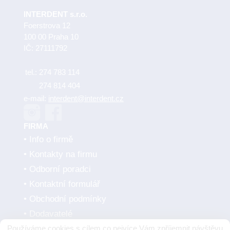
INTERDENT s.r.o.
Foerstrova 12
100 00 Praha 10
IČ: 27111792
tel.:
274 783 114
274 814 404
e-mail:
interdent@interdent.cz
FIRMA
Info o firmě
Kontakty na firmu
Odborní poradci
Kontaktní formulář
Obchodní podmínky
Dodavatelé
Používáme cookies s cílem co nejvíce Vám zpříjemnit návštěvu