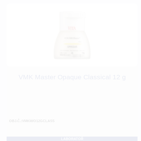
VMK Master Opaque Classical 12 g
OBJ.Č.:VMKM/O12GCLASS
LABORATOŘ