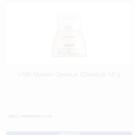
VMK Master Opaque Classical 50 g
OBJ.Č.:VMKM/O50GCLASS
LABORATOŘ