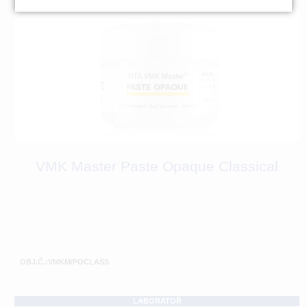
VMK Master Paste Opaque Classical
OBJ.Č.:VMKM/POCLASS
LABORATOŘ