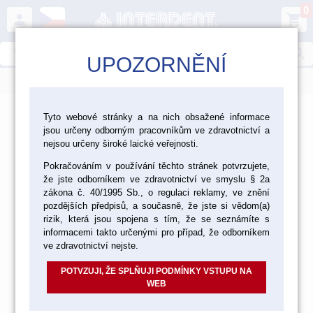
0
person
shopping_cart
search
UPOZORNĚNÍ
menu
>
>
>
Laboratoř
Materiály pro fazetování a inleje
Tyto webové stránky a na nich obsažené informace
jsou určeny odborným pracovníkům ve zdravotnictví a
>
>
Kovokeramika Vita
Vita VMK Master
nejsou určeny široké laické veřejnosti.
Pokračováním v používání těchto stránek potvrzujete,
VMK Master vzorník Classical
že jste odborníkem ve zdravotnictví ve smyslu § 2a
VMK Master vzorník Classical
zákona č. 40/1995 Sb., o regulaci reklamy, ve znění
pozdějších předpisů, a současně, že jste si vědom(a)
rizik, která jsou spojena s tím, že se seznámíte s
informacemi takto určenými pro případ, že odborníkem
ve zdravotnictví nejste.
O/D/WIN/EN/T 250 G
POTVZUJI, ŽE SPLŇUJI PODMÍNKY VSTUPU NA
WEB
Výchozí
Od nejlevnějšího
Od nejdražšího
Nalezeno
9
položek