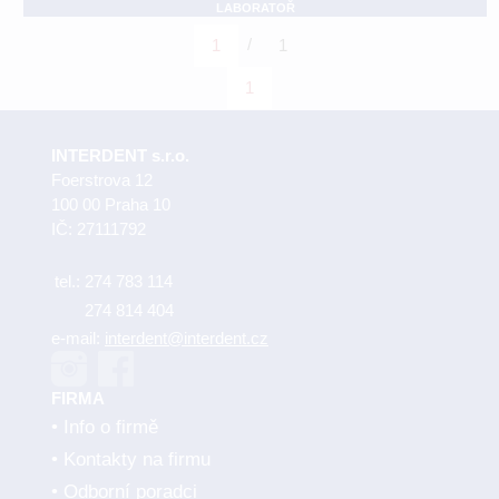
LABORATOŘ
/
1
1
1
INTERDENT s.r.o.
Foerstrova 12
100 00 Praha 10
IČ: 27111792
tel.:
274 783 114
274 814 404
e-mail:
interdent@interdent.cz
FIRMA
Info o firmě
Kontakty na firmu
Odborní poradci