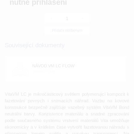
nutné přihlášení
-
+
Přidat k oblíbeným
Související dokumenty
NÁVOD VM LC FLOW
velikost: 0 [kb]
VitaVM LC je mikročásticový světlem polymerujicí kompozit k
fazetování pevných i snímacích náhrad. Vazbu na kovové
konstrukce bezpečně zajišťuje vazebný systém VitaVM Bond
neutrální barvy. Konzistence materiálu a snadné zpracování
podle současného systému vrstvení materiálů Vita umožňuje
ekonomicky a v krátkém čase vytvořit fazetovanou náhradu s
přirozeným lomem světla a vysokou transparencí. Na