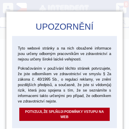
0
person
shopping_cart
search
UPOZORNĚNÍ
menu
>
>
>
Laboratoř
Materiály pro fazetování a inleje
Tyto webové stránky a na nich obsažené informace
jsou určeny odborným pracovníkům ve zdravotnictví a
>
Kompozitní C+B materiály
Vita VM LC
nejsou určeny široké laické veřejnosti.
Pokračováním v používání těchto stránek potvrzujete,
že jste odborníkem ve zdravotnictví ve smyslu § 2a
zákona č. 40/1995 Sb., o regulaci reklamy, ve znění
pozdějších předpisů, a současně, že jste si vědom(a)
rizik, která jsou spojena s tím, že se seznámíte s
informacemi takto určenými pro případ, že odborníkem
ve zdravotnictví nejste.
POTVZUJI, ŽE SPLŇUJI PODMÍNKY VSTUPU NA
WEB