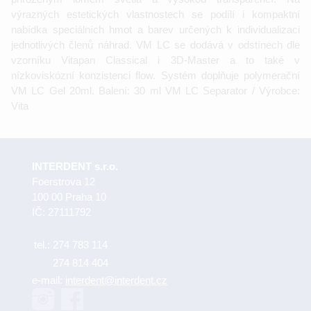
výrazných estetických vlastnostech se podílí i kompaktní
nabídka speciálních hmot a barev určených k individualizaci
jednotlivých členů náhrad. VM LC se dodává v odstínech dle
vzorníku Vitapan Classical i 3D-Master a to také v
nízkoviskózní konzistenci flow. Systém doplňuje polymerační
VM LC Gel 20ml. Balení: 30 ml VM LC Separator / Výrobce:
Vita
INTERDENT s.r.o.
Foerstrova 12
100 00 Praha 10
IČ: 27111792
tel.:
274 783 114
274 814 404
e-mail:
interdent@interdent.cz