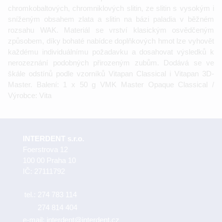
chromkobaltových, chromniklových slitin, ze slitin s vysokým i
sníženým obsahem zlata a slitin na bázi paladia v běžném
rozsahu WAK. Materiál se vrství klasickým osvědčeným
způsobem, díky bohaté nabídce doplňkových hmot lze vyhovět
každému individuálnímu požadavku a dosahovat výsledků k
nerozeznání podobných přirozeným zubům. Dodává se ve
škále odstínů podle vzorníků Vitapan Classical i Vitapan 3D-
Master. Balení: 1 x 50 g VMK Master Opaque Classical /
Výrobce: Vita
INTERDENT s.r.o.
Foerstrova 12
100 00 Praha 10
IČ: 27111792
tel.:
274 783 114
274 814 404
e-mail:
interdent@interdent.cz