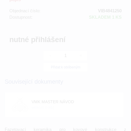
Objednací číslo:
VIB4841250
Dostupnost:
SKLADEM 1 KS
nutné přihlášení
-
+
Přidat k oblíbeným
Související dokumenty
VMK MASTER NÁVOD
velikost: 0 [kb]
Fazetovací keramika pro kovové konstrukce z