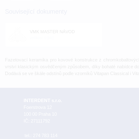
Související dokumenty
VMK MASTER NÁVOD
velikost: 0 [kb]
Fazetovací keramika pro kovové konstrukce z chromkobaltových,
vrství klasickým osvědčeným způsobem, díky bohaté nabídce d
Dodává se ve škále odstínů podle vzorníků Vitapan Classical i Vi
INTERDENT s.r.o.
Foerstrova 12
100 00 Praha 10
IČ: 27111792
tel.:
274 783 114