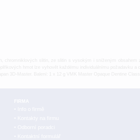
 chromniklových slitin, ze slitin s vysokým i sníženým obsahem zl
oplňkových hmot lze vyhovět každému individuálnímu požadavku a 
tapan 3D-Master. Balení: 1 x 12 g VMK Master Opaque Dentine Classi
FIRMA
Info o firmě
Kontakty na firmu
Odborní poradci
Kontaktní formulář