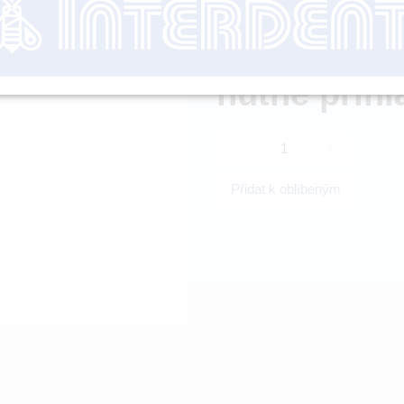
Dostupnost:
SK
nutné přihl
-
+
Přidat k oblíbeným