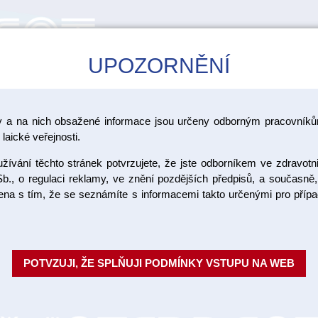
UPOZORNĚNÍ
CAD/CAM
ŠKOLENÍ
AKCE
y a na nich obsažené informace jsou určeny odborným pracovníkům
>
>
>
ramika Vita
Vita VMK Master
VMK Master vzorník Classical
laické veřejnosti.
ívání těchto stránek potvrzujete, že jste odborníkem ve zdravotn
VMK Maste
b., o regulaci reklamy, ve znění pozdějších předpisů, a současně,
ojena s tím, že se seznámíte s informacemi takto určenými pro pří
A3 12 g
Fazetovací keramika pro kovové
POTVZUJI, ŽE SPLŇUJI PODMÍNKY VSTUPU NA WEB
slitin s vysokým i sníženým ob
Materiál se vrství klas...
Celý po
Objednací číslo: