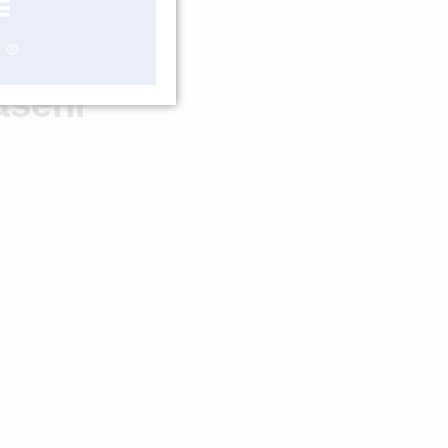
LADEM 3 KS
ášení