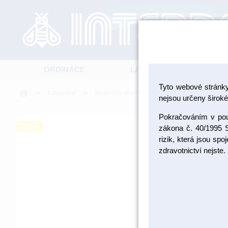
ORDINACE
LABORATOŘ
Tyto webové stránk
>
>
>
Laboratoř
Materiály pro fazetování a inleje
Kovoke
nejsou určeny široké 
Pokračováním v použ
akce
zákona č. 40/1995 S
rizik, která jsou sp
zdravotnictví nejste.