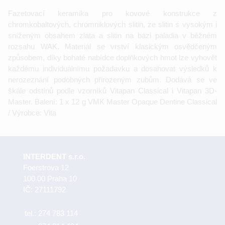
Fazetovací keramika pro kovové konstrukce z
chromkobaltových, chromniklových slitin, ze slitin s vysokým i
sníženým obsahem zlata a slitin na bázi paladia v běžném
rozsahu WAK. Materiál se vrství klasickým osvědčeným
způsobem, díky bohaté nabídce doplňkových hmot lze vyhovět
každému individuálnímu požadavku a dosahovat výsledků k
nerozeznání podobných přirozeným zubům. Dodává se ve
škále odstínů podle vzorníků Vitapan Classical i Vitapan 3D-
Master. Balení: 1 x 12 g VMK Master Opaque Dentine Classical
/ Výrobce: Vita
INTERDENT s.r.o.
Foerstrova 12
100 00 Praha 10
IČ: 27111792
tel.:
274 783 114