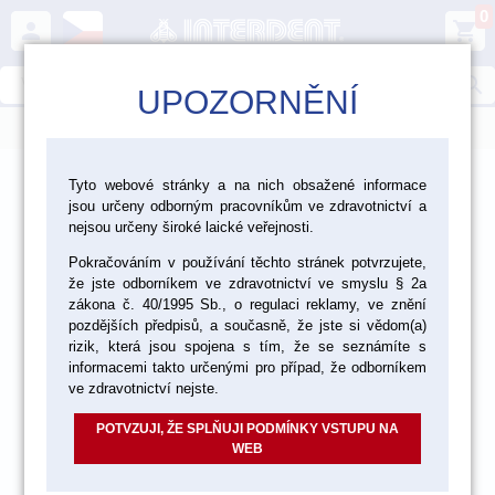
0
person
shopping_cart
search
UPOZORNĚNÍ
menu
>
>
>
Laboratoř
Materiály pro fazetování a inleje
Tyto webové stránky a na nich obsažené informace
jsou určeny odborným pracovníkům ve zdravotnictví a
>
>
Kovokeramika Vita
Vita VMK Master
nejsou určeny široké laické veřejnosti.
>
Pokračováním v používání těchto stránek potvrzujete,
VMK Master vzorník Classical
Opaque Dentine 12 g
že jste odborníkem ve zdravotnictví ve smyslu § 2a
zákona č. 40/1995 Sb., o regulaci reklamy, ve znění
pozdějších předpisů, a současně, že jste si vědom(a)
akce
rizik, která jsou spojena s tím, že se seznámíte s
informacemi takto určenými pro případ, že odborníkem
ve zdravotnictví nejste.
POTVZUJI, ŽE SPLŇUJI PODMÍNKY VSTUPU NA
WEB