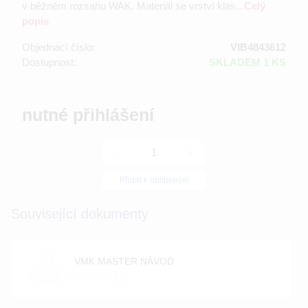
v běžném rozsahu WAK. Materiál se vrství klas...
Celý
popis
Objednací číslo:
VIB4843612
Dostupnost:
SKLADEM 1 KS
nutné přihlášení
-
+
Přidat k oblíbeným
Související dokumenty
VMK MASTER NÁVOD
velikost: 0 [kb]