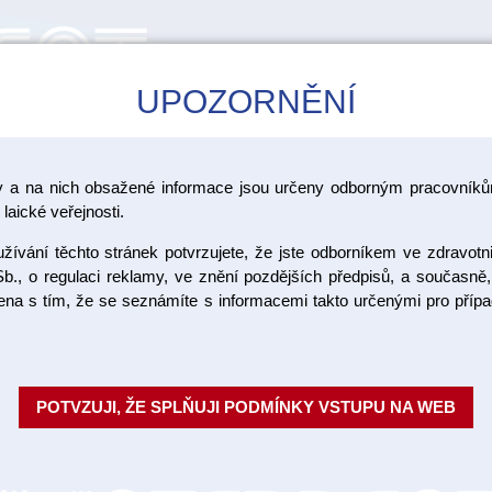
UPOZORNĚNÍ
CAD/CAM
ŠKOLENÍ
AKCE
y a na nich obsažené informace jsou určeny odborným pracovníkům
>
>
>
ramika Vita
Vita VMK Master
VMK Master vzorník Classical
laické veřejnosti.
ívání těchto stránek potvrzujete, že jste odborníkem ve zdravotn
VMK Maste
b., o regulaci reklamy, ve znění pozdějších předpisů, a současně,
ojena s tím, že se seznámíte s informacemi takto určenými pro pří
B2 12 g
Fazetovací keramika pro kovové
POTVZUJI, ŽE SPLŇUJI PODMÍNKY VSTUPU NA WEB
slitin s vysokým i sníženým ob
Materiál se vrství klas...
Celý po
Objednací číslo: