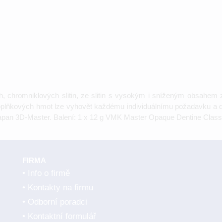
 chromniklových slitin, ze slitin s vysokým i sníženým obsahem zl
oplňkových hmot lze vyhovět každému individuálnímu požadavku a 
tapan 3D-Master. Balení: 1 x 12 g VMK Master Opaque Dentine Classi
FIRMA
Info o firmě
Kontakty na firmu
Odborní poradci
Kontaktní formulář