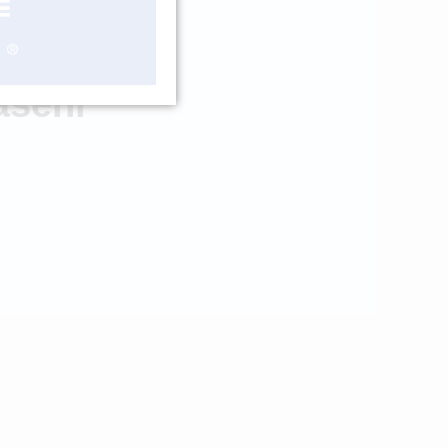
LADEM 1 KS
ášení