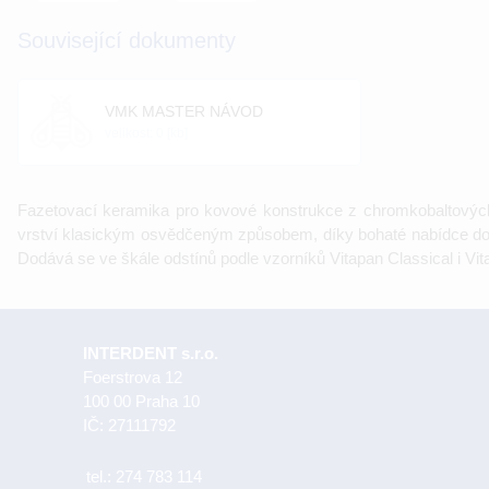
Související dokumenty
VMK MASTER NÁVOD
velikost: 0 [kb]
Fazetovací keramika pro kovové konstrukce z chromkobaltových,
vrství klasickým osvědčeným způsobem, díky bohaté nabídce d
Dodává se ve škále odstínů podle vzorníků Vitapan Classical i Vi
INTERDENT s.r.o.
Foerstrova 12
100 00 Praha 10
IČ: 27111792
tel.:
274 783 114