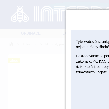
ORDINACE
LABORATOŘ
Tyto webové stránk
>
>
>
Laboratoř
Materiály pro fazetování a inleje
Kovoke
nejsou určeny široké 
Pokračováním v použ
akce
zákona č. 40/1995 S
rizik, která jsou sp
zdravotnictví nejste.