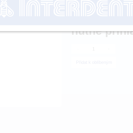
Dostupnost:
SK
nutné přihl
-
+
Přidat k oblíbeným