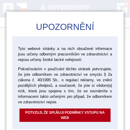
0
person
shopping_cart
search
UPOZORNĚNÍ
menu
>
>
>
Laboratoř
Materiály pro fazetování a inleje
Tyto webové stránky a na nich obsažené informace
jsou určeny odborným pracovníkům ve zdravotnictví a
>
>
Kovokeramika Vita
Vita VMK Master
nejsou určeny široké laické veřejnosti.
>
Pokračováním v používání těchto stránek potvrzujete,
VMK Master vzorník Classical
Opaque Dentine 12 g
že jste odborníkem ve zdravotnictví ve smyslu § 2a
zákona č. 40/1995 Sb., o regulaci reklamy, ve znění
pozdějších předpisů, a současně, že jste si vědom(a)
akce
rizik, která jsou spojena s tím, že se seznámíte s
informacemi takto určenými pro případ, že odborníkem
ve zdravotnictví nejste.
POTVZUJI, ŽE SPLŇUJI PODMÍNKY VSTUPU NA
WEB