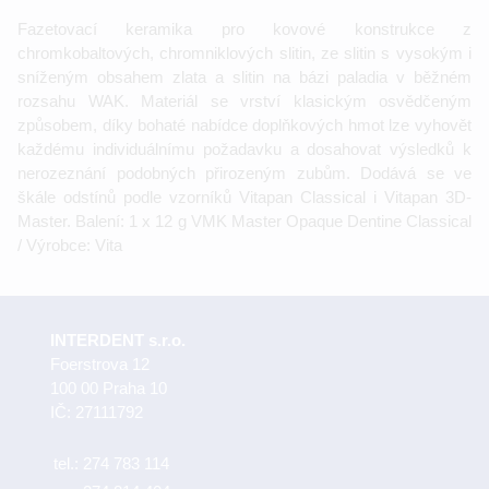
Fazetovací keramika pro kovové konstrukce z
chromkobaltových, chromniklových slitin, ze slitin s vysokým i
sníženým obsahem zlata a slitin na bázi paladia v běžném
rozsahu WAK. Materiál se vrství klasickým osvědčeným
způsobem, díky bohaté nabídce doplňkových hmot lze vyhovět
každému individuálnímu požadavku a dosahovat výsledků k
nerozeznání podobných přirozeným zubům. Dodává se ve
škále odstínů podle vzorníků Vitapan Classical i Vitapan 3D-
Master. Balení: 1 x 12 g VMK Master Opaque Dentine Classical
/ Výrobce: Vita
INTERDENT s.r.o.
Foerstrova 12
100 00 Praha 10
IČ: 27111792
tel.:
274 783 114