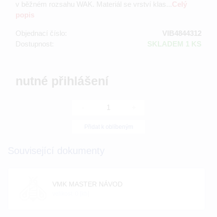
v běžném rozsahu WAK. Materiál se vrství klas...
Celý
popis
Objednací číslo:
VIB4844312
Dostupnost:
SKLADEM 1 KS
nutné přihlášení
-
+
Přidat k oblíbeným
Související dokumenty
VMK MASTER NÁVOD
velikost: 0 [kb]