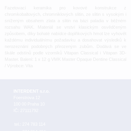
Fazetovací keramika pro kovové konstrukce z
chromkobaltových, chromniklových slitin, ze slitin s vysokým i
sníženým obsahem zlata a slitin na bázi paladia v běžném
rozsahu WAK. Materiál se vrství klasickým osvědčeným
způsobem, díky bohaté nabídce doplňkových hmot lze vyhovět
každému individuálnímu požadavku a dosahovat výsledků k
nerozeznání podobných přirozeným zubům. Dodává se ve
škále odstínů podle vzorníků Vitapan Classical i Vitapan 3D-
Master. Balení: 1 x 12 g VMK Master Opaque Dentine Classical
/ Výrobce: Vita
INTERDENT s.r.o.
Foerstrova 12
100 00 Praha 10
IČ: 27111792
tel.:
274 783 114