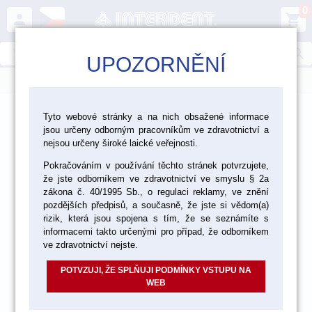
0
person
shopping_cart
search
UPOZORNĚNÍ
menu
>
>
>
Laboratoř
Materiály pro fazetování a inleje
Tyto webové stránky a na nich obsažené informace
jsou určeny odborným pracovníkům ve zdravotnictví a
>
>
Kovokeramika Vita
Vita VMK Master
nejsou určeny široké laické veřejnosti.
>
Pokračováním v používání těchto stránek potvrzujete,
VMK Master vzorník Classical
Opaque Dentine 12 g
že jste odborníkem ve zdravotnictví ve smyslu § 2a
zákona č. 40/1995 Sb., o regulaci reklamy, ve znění
pozdějších předpisů, a současně, že jste si vědom(a)
akce
rizik, která jsou spojena s tím, že se seznámíte s
informacemi takto určenými pro případ, že odborníkem
ve zdravotnictví nejste.
POTVZUJI, ŽE SPLŇUJI PODMÍNKY VSTUPU NA
WEB