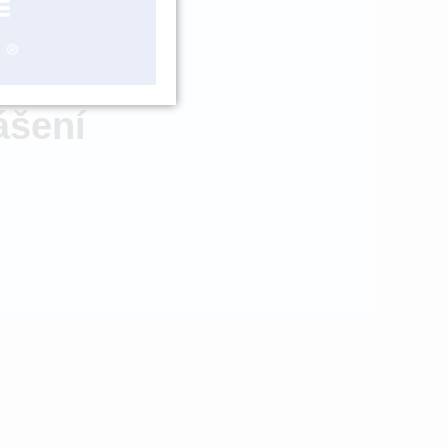
ZBOŽÍ NA
OBJEDNÁNÍ
ášení