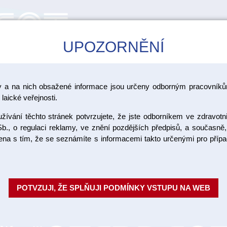
UPOZORNĚNÍ
CAD/CAM
ŠKOLENÍ
AKCE
y a na nich obsažené informace jsou určeny odborným pracovníkům
>
>
>
ramika Vita
Vita VMK Master
VMK Master vzorník Classical
laické veřejnosti.
ívání těchto stránek potvrzujete, že jste odborníkem ve zdravotn
VMK Maste
b., o regulaci reklamy, ve znění pozdějších předpisů, a současně,
ojena s tím, že se seznámíte s informacemi takto určenými pro pří
5 g
Fazetovací keramika pro kovové
POTVZUJI, ŽE SPLŇUJI PODMÍNKY VSTUPU NA WEB
slitin s vysokým i sníženým ob
Materiál se vrství klas...
Celý po
Objednací číslo: