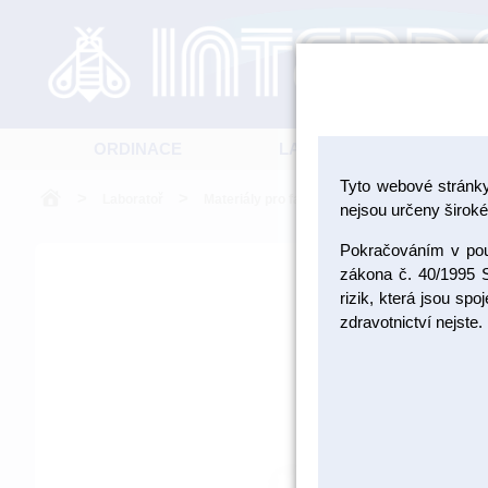
ORDINACE
LABORATOŘ
Tyto webové stránk
>
>
>
Laboratoř
Materiály pro fazetování a inleje
Kovoke
nejsou určeny široké 
Pokračováním v použ
zákona č. 40/1995 S
rizik, která jsou sp
zdravotnictví nejste.