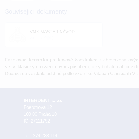
Související dokumenty
VMK MASTER NÁVOD
velikost: 0 [kb]
Fazetovací keramika pro kovové konstrukce z chromkobaltových,
vrství klasickým osvědčeným způsobem, díky bohaté nabídce d
Dodává se ve škále odstínů podle vzorníků Vitapan Classical i Vi
INTERDENT s.r.o.
Foerstrova 12
100 00 Praha 10
IČ: 27111792
tel.:
274 783 114