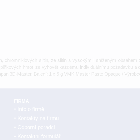
 chromniklových slitin, ze slitin s vysokým i sníženým obsahem zl
oplňkových hmot lze vyhovět každému individuálnímu požadavku a 
tapan 3D-Master. Balení: 1 x 5 g VMK Master Paste Opaque / Výrobce
FIRMA
Info o firmě
Kontakty na firmu
Odborní poradci
Kontaktní formulář