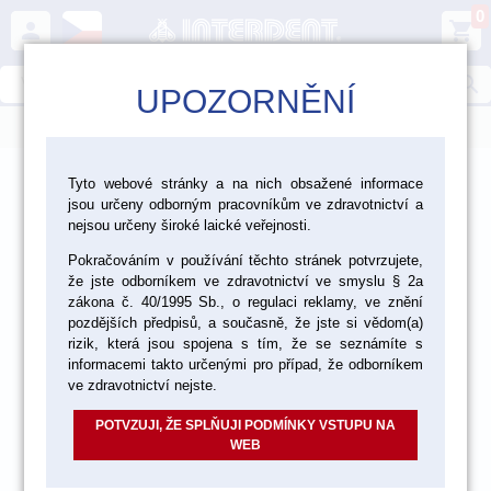
0
person
shopping_cart
search
UPOZORNĚNÍ
menu
>
>
>
Laboratoř
Materiály pro fazetování a inleje
Tyto webové stránky a na nich obsažené informace
jsou určeny odborným pracovníkům ve zdravotnictví a
>
>
Kovokeramika Vita
Vita VMK Master
nejsou určeny široké laické veřejnosti.
>
Pokračováním v používání těchto stránek potvrzujete,
VMK Master vzorník Classical
Paste Opaque
že jste odborníkem ve zdravotnictví ve smyslu § 2a
zákona č. 40/1995 Sb., o regulaci reklamy, ve znění
pozdějších předpisů, a současně, že jste si vědom(a)
rizik, která jsou spojena s tím, že se seznámíte s
informacemi takto určenými pro případ, že odborníkem
ve zdravotnictví nejste.
POTVZUJI, ŽE SPLŇUJI PODMÍNKY VSTUPU NA
WEB