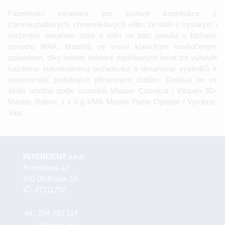
Fazetovací keramika pro kovové konstrukce z
chromkobaltových, chromniklových slitin, ze slitin s vysokým i
sníženým obsahem zlata a slitin na bázi paladia v běžném
rozsahu WAK. Materiál se vrství klasickým osvědčeným
způsobem, díky bohaté nabídce doplňkových hmot lze vyhovět
každému individuálnímu požadavku a dosahovat výsledků k
nerozeznání podobných přirozeným zubům. Dodává se ve
škále odstínů podle vzorníků Vitapan Classical i Vitapan 3D-
Master. Balení: 1 x 5 g VMK Master Paste Opaque / Výrobce:
Vita
INTERDENT s.r.o.
Foerstrova 12
100 00 Praha 10
IČ: 27111792
tel.:
274 783 114