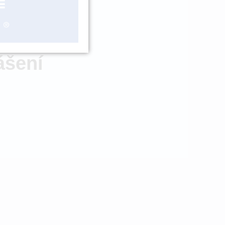
ZBOŽÍ NA
OBJEDNÁNÍ
ášení