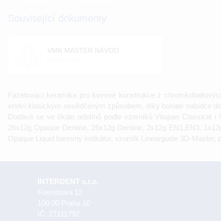
Související dokumenty
VMK MASTER NÁVOD
velikost: 0 [kb]
Fazetovací keramika pro kovové konstrukce z chromkobaltových,
vrství klasickým osvědčeným způsobem, díky bohaté nabídce d
Dodává se ve škále odstínů podle vzorníků Vitapan Classical 
26x12g Opaque Dentine, 26x12g Dentine, 2x12g EN1,EN3, 1x12g T
Opaque Liquid barevný indikátor, vzorník Linearguide 3D-Master, př
INTERDENT s.r.o.
Foerstrova 12
100 00 Praha 10
IČ: 27111792