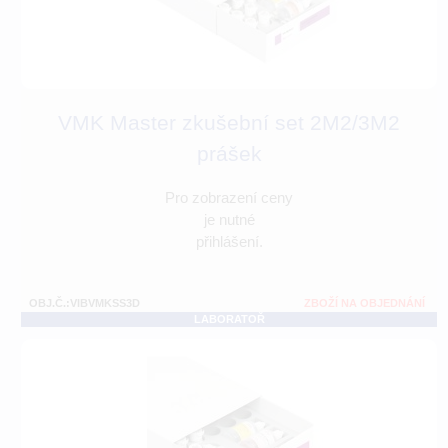
VMK Master zkušební set 2M2/3M2
prášek
Pro zobrazení ceny
je nutné
přihlášení.
OBJ.Č.:VIBVMKSS3D
ZBOŽÍ NA OBJEDNÁNÍ
LABORATOŘ