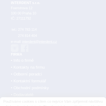
INTERDENT s.r.o.
Foerstrova 12
100 00 Praha 10
IČ: 27111792
tel.:
274 783 114
274 814 404
e-mail:
interdent@interdent.cz
FIRMA
Info o firmě
Kontakty na firmu
Odborní poradci
Kontaktní formulář
Obchodní podmínky
Dodavatelé
Používáme cookies s cílem co nejvíce Vám zpříjemnit návštěvu
SMLUVNÍ PARTNEŘI