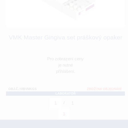
VMK Master Gingiva set práškový opaker
Pro zobrazení ceny
je nutné
přihlášení.
OBJ.Č.:VIBVMKGS
ZBOŽÍ NA OBJEDNÁNÍ
LABORATOŘ
/
1
1
1