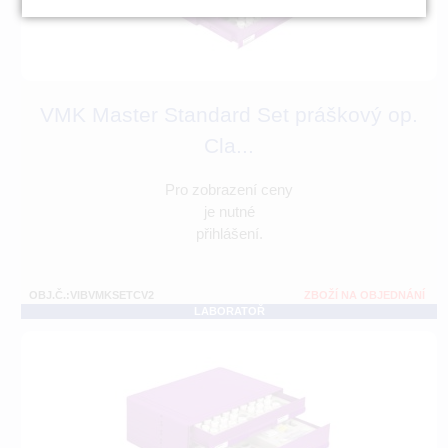
VMK Master Standard Set práškový op.
Cla...
Pro zobrazení ceny
je nutné
přihlášení.
OBJ.Č.:VIBVMKSETCV2
ZBOŽÍ NA OBJEDNÁNÍ
LABORATOŘ