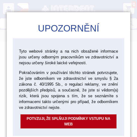
0
person
shopping_cart
search
UPOZORNĚNÍ
menu
>
>
>
Laboratoř
Materiály pro fazetování a inleje
Tyto webové stránky a na nich obsažené informace
jsou určeny odborným pracovníkům ve zdravotnictví a
>
>
Kovokeramika Vita
Vita VMK Master
nejsou určeny široké laické veřejnosti.
Pokračováním v používání těchto stránek potvrzujete,
VMK Master sady materiálu
že jste odborníkem ve zdravotnictví ve smyslu § 2a
VMK Master sady materiálu
zákona č. 40/1995 Sb., o regulaci reklamy, ve znění
pozdějších předpisů, a současně, že jste si vědom(a)
Výchozí
Od nejlevnějšího
Od nejdražšího
Nalezeno
9
položek
rizik, která jsou spojena s tím, že se seznámíte s
informacemi takto určenými pro případ, že odborníkem
ve zdravotnictví nejste.
POTVZUJI, ŽE SPLŇUJI PODMÍNKY VSTUPU NA
WEB