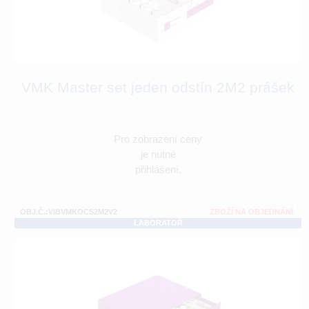
VMK Master set jeden odstín 2M2 prášek
Pro zobrazení ceny
je nutné
přihlášení.
OBJ.Č.:VIBVMKOCS2M2V2
ZBOŽÍ NA OBJEDNÁNÍ
LABORATOŘ