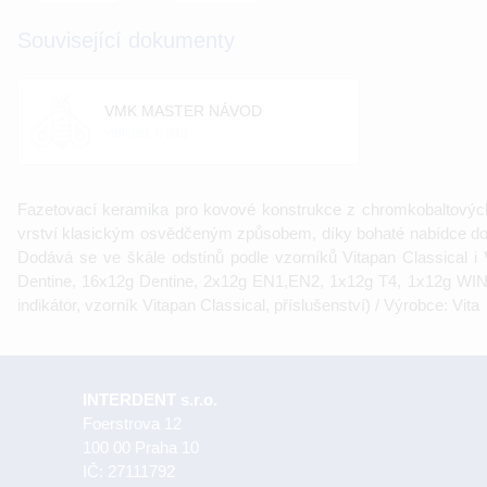
Související dokumenty
VMK MASTER NÁVOD
velikost: 0 [kb]
Fazetovací keramika pro kovové konstrukce z chromkobaltových,
vrství klasickým osvědčeným způsobem, díky bohaté nabídce d
Dodává se ve škále odstínů podle vzorníků Vitapan Classical
Dentine, 16x12g Dentine, 2x12g EN1,EN2, 1x12g T4, 1x12g WIN, 
indikátor, vzorník Vitapan Classical, příslušenství) / Výrobce: Vita
INTERDENT s.r.o.
Foerstrova 12
100 00 Praha 10
IČ: 27111792