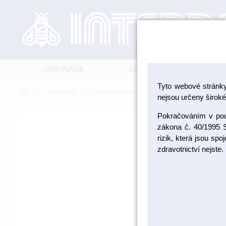
ORDINACE
LABORATOŘ
Tyto webové stránk
>
>
>
Laboratoř
Materiály pro fazetování a inleje
Kovoke
nejsou určeny široké 
Pokračováním v použ
zákona č. 40/1995 S
rizik, která jsou sp
zdravotnictví nejste.