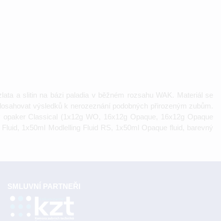
ata a slitin na bázi paladia v běžném rozsahu WAK. Materiál se
dosahovat výsledků k nerozeznání podobných přirozeným zubům.
ový opaker Classical (1x12g WO, 16x12g Opaque, 16x12g Opaque
luid, 1x50ml Modlelling Fluid RS, 1x50ml Opaque fluid, barevný
SMLUVNÍ PARTNEŘI