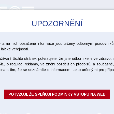
UPOZORNĚNÍ
CAD/CAM
ŠKOLENÍ
AKCE
y a na nich obsažené informace jsou určeny odborným pracovníkům
>
>
ramika Vita
Vita VMK Master
VMK Master sady materiálu
laické veřejnosti.
ívání těchto stránek potvrzujete, že jste odborníkem ve zdravotn
VMK Maste
b., o regulaci reklamy, ve znění pozdějších předpisů, a současně,
ojena s tím, že se seznámíte s informacemi takto určenými pro pří
práškový 
Fazetovací keramika pro kovové
POTVZUJI, ŽE SPLŇUJI PODMÍNKY VSTUPU NA WEB
slitin s vysokým i sníženým ob
Materiál se vrství klas...
Celý po
Objednací číslo:
VI