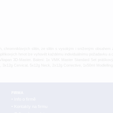
 chromniklových slitin, ze slitin s vysokým i sníženým obsahem zl
oplňkových hmot lze vyhovět každému individuálnímu požadavku a 
 i Vitapan 3D-Master. Balení: 1x VMK Master Standard Set prášk
3x12g Cervical, 5x12g Neck, 2x12g Corrective, 1x50ml Modlelling F
FIRMA
Info o firmě
Kontakty na firmu