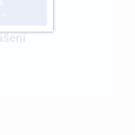
ZBOŽÍ NA
OBJEDNÁNÍ
ášení