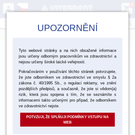
0
person
shopping_cart
search
UPOZORNĚNÍ
menu
>
>
>
Laboratoř
Materiály pro fazetování a inleje
Tyto webové stránky a na nich obsažené informace
jsou určeny odborným pracovníkům ve zdravotnictví a
>
>
Kovokeramika Vita
Vita VMK Master
nejsou určeny široké laické veřejnosti.
Pokračováním v používání těchto stránek potvrzujete,
VMK Master sady materiálu
že jste odborníkem ve zdravotnictví ve smyslu § 2a
zákona č. 40/1995 Sb., o regulaci reklamy, ve znění
pozdějších předpisů, a současně, že jste si vědom(a)
rizik, která jsou spojena s tím, že se seznámíte s
informacemi takto určenými pro případ, že odborníkem
ve zdravotnictví nejste.
POTVZUJI, ŽE SPLŇUJI PODMÍNKY VSTUPU NA
WEB