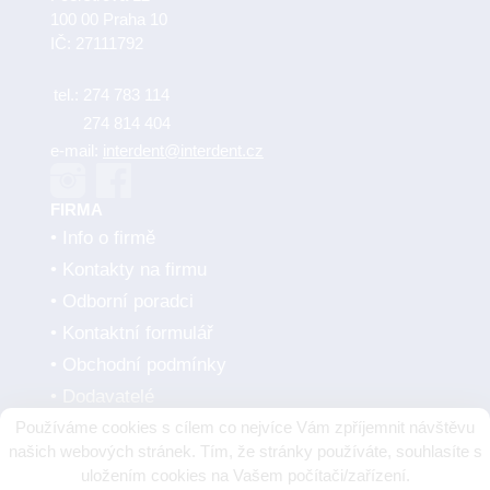
100 00 Praha 10
IČ: 27111792
tel.:
274 783 114
274 814 404
e-mail:
interdent@interdent.cz
FIRMA
Info o firmě
Kontakty na firmu
Odborní poradci
Kontaktní formulář
Obchodní podmínky
Dodavatelé
Používáme cookies s cílem co nejvíce Vám zpříjemnit návštěvu
SMLUVNÍ PARTNEŘI
našich webových stránek. Tím, že stránky používáte, souhlasíte s
uložením cookies na Vašem počítači/zařízení.