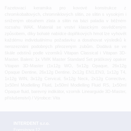
Fazetovací keramika pro kovové konstrukce z
chromkobaltových, chromniklových slitin, ze slitin s vysokým i
sníženým obsahem zlata a slitin na bázi paladia v běžném
rozsahu WAK. Materiál se vrství klasickým osvědčeným
způsobem, díky bohaté nabídce doplňkových hmot lze vyhovět
každému individuálnímu požadavku a dosahovat výsledků k
nerozeznání podobných přirozeným zubům. Dodává se ve
škále odstínů podle vzorníků Vitapan Classical i Vitapan 3D-
Master. Balení: 1x VMK Master Standard Set práškový opaker
Vitapan 3D-Master (1x12g WO, 5x12g Opaque, 26x12g
Opaque Dentine, 26x12g Dentine, 2x12g EN1,EN3, 1x12g T4,
1x12g WIN, 3x12g Cervical, 5x12g Neck, 2x12g Corrective,
1x50ml Modlelling Fluid, 1x50ml Modlelling Fluid RS, 1x50ml
Opaque fluid, barevný indikátor, vzorník Linearguide 3D-Master,
příslušenství) / Výrobce: Vita
INTERDENT s.r.o.
Foerstrova 12