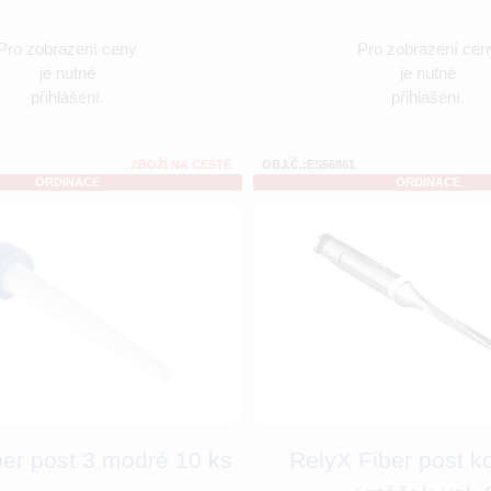
Pro zobrazení ceny
Pro zobrazení cen
je nutné
je nutné
přihlášení.
přihlášení.
ZBOŽÍ NA CESTĚ
OBJ.Č.:ES56861
ORDINACE
ORDINACE
ber post 3 modré 10 ks
RelyX Fiber post k