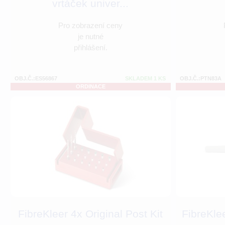
vrtáček univer...
Pro zobrazení ceny
je nutné
přihlášení.
OBJ.Č.:ES56867
SKLADEM 1 KS
OBJ.Č.:PTN83A
ORDINACE
FibreKleer 4x Original Post Kit
FibreKlee