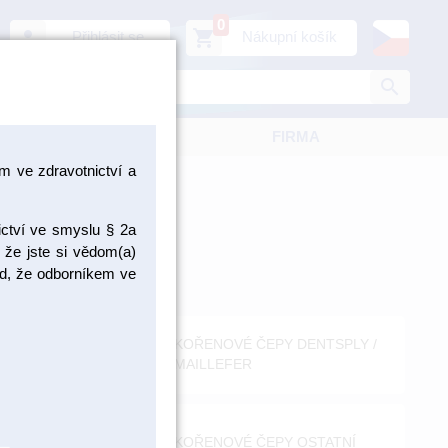
0
person
shopping_cart
Přihlásit se
Nákupní košík
search
KATALOGY
FIRMA
 ve zdravotnictví a
ictví ve smyslu § 2a
 že jste si vědom(a)
pad, že odborníkem ve
W-
KOŘENOVÉ ČEPY DENTSPLY /
MAILLEFER
CLIP
KOŘENOVÉ ČEPY OSTATNÍ