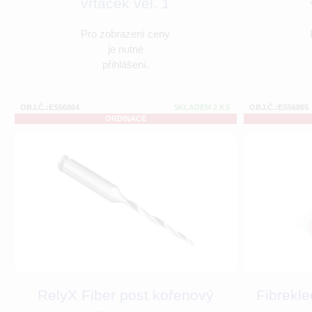
vrtáček vel. 1
Pro zobrazení ceny
je nutné
přihlášení.
OBJ.Č.:ES56864
SKLADEM 2 KS
OBJ.Č.:ES56865
ORDINACE
RelyX Fiber post kořenový
Fibrekle