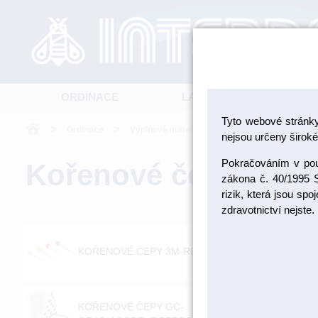
ORDINACE
LABORATOŘ
Tyto webové stránk
>
>
>
Ordinace
Výplňové materiály
Kořenové čepy
nejsou určeny široké 
Pokračováním v použ
Kořenové čepy
zákona č. 40/1995 S
rizik, která jsou sp
zdravotnictví nejste.
KO
KOŘENOVÉ ČEPY 3M-RELYX
FI
KOŘENOVÉ ČEPY GC-
C