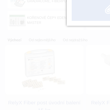
GRADIACORE, FIBERPOST
KOŘENOVÉ ČEPY EDENTA HEAD
KO
MASTER
M
Výchozí
Od nejlevnějšího
Od nejdražšího
RelyX Fiber post úvodní balení
RelyX Fi