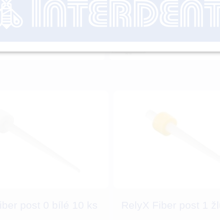
ŘENOVÉ ČEPY EDENTA PIN
KOŘENOVÉ ČEPY ED
ASTER
MASTER
ber post 0 bílé 10 ks
RelyX Fiber post 1 žl