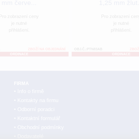
mm červe...
1,25 mm žlut.
Pro zobrazení ceny
Pro zobrazení cen
je nutné
je nutné
přihlášení.
přihlášení.
A
ZBOŽÍ NA OBJEDNÁNÍ
OBJ.Č.:PTN83AB
ZBOŽ
ORDINACE
ORDINACE
FIRMA
Info o firmě
Kontakty na firmu
Odborní poradci
Kontaktní formulář
Obchodní podmínky
Dodavatelé