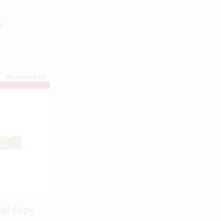
y
SKLADEM 1 KS
lel čepy