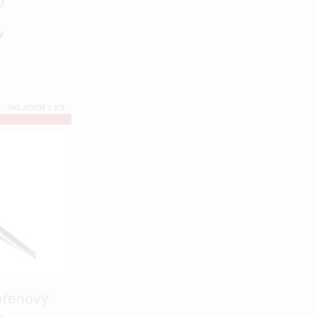
0
y
SKLADEM 1 KS
ořenový