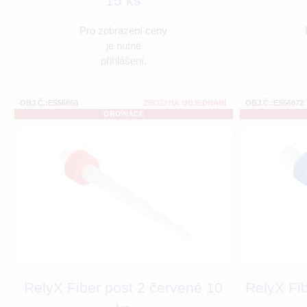
15 ks
Pro zobrazení ceny
je nutné
přihlášení.
OBJ.Č.:ES56860
ZBOŽÍ NA OBJEDNÁNÍ
OBJ.Č.:ES56872
ORDINACE
RelyX Fiber post 2 červené 10
RelyX Fi