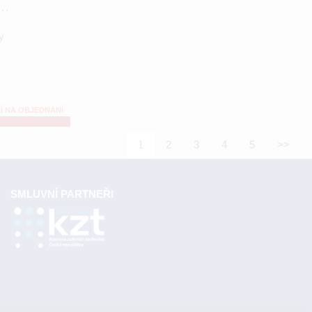
..
y
Í NA OBJEDNÁNÍ
1
2
3
4
5
>>
SMLUVNÍ PARTNEŘI