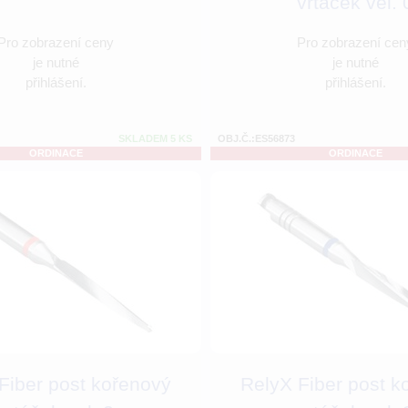
vrtáček vel. 
Pro zobrazení ceny
Pro zobrazení cen
je nutné
je nutné
přihlášení.
přihlášení.
SKLADEM 5 KS
OBJ.Č.:ES56873
ORDINACE
ORDINACE
Fiber post kořenový
RelyX Fiber post k