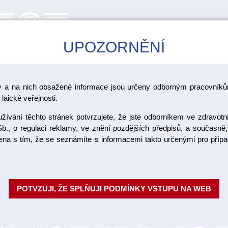
UPOZORNĚNÍ
CAD/CAM
ŠKOLENÍ
AKCE
y a na nich obsažené informace jsou určeny odborným pracovníkům
laické veřejnosti.
ívání těchto stránek potvrzujete, že jste odborníkem ve zdravotn
b., o regulaci reklamy, ve znění pozdějších předpisů, a současně,
ojena s tím, že se seznámíte s informacemi takto určenými pro pří
ŘENOVÉ ČEPY PENTRON-
KOŘENOVÉ ČEPY H&
BREKLEER 4X
MIRAPOST
POTVZUJI, ŽE SPLŇUJI PODMÍNKY VSTUPU NA WEB
ORE&POST SYSTEM
KOŘENOVÉ ČEPY UNI