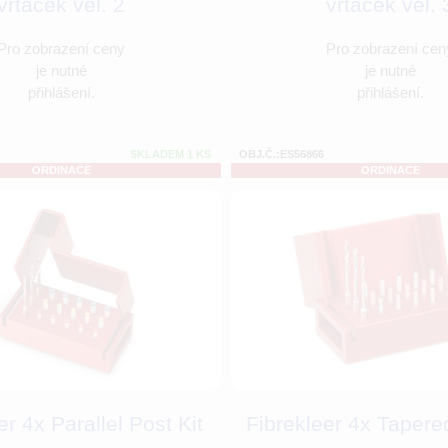
vrtáček vel. 2
vrtáček vel. 
Pro zobrazení ceny
Pro zobrazení cen
je nutné
je nutné
přihlášení.
přihlášení.
SKLADEM 1 KS
OBJ.Č.:ES56866
ORDINACE
ORDINACE
er 4x Parallel Post Kit
Fibrekleer 4x Tapered