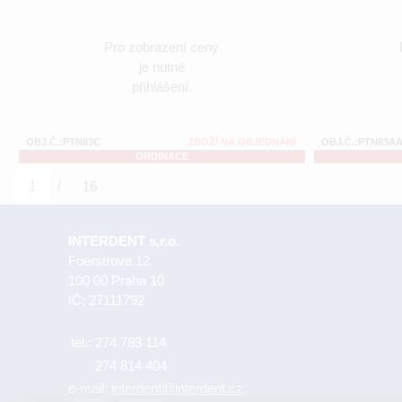
Pro zobrazení ceny
je nutné
přihlášení.
OBJ.Č.:PTN83C
ZBOŽÍ NA OBJEDNÁNÍ
OBJ.Č.:PTN83A
ORDINACE
/
1
16
INTERDENT s.r.o.
Foerstrova 12
100 00 Praha 10
IČ: 27111792
tel.:
274 783 114
274 814 404
e-mail:
interdent@interdent.cz