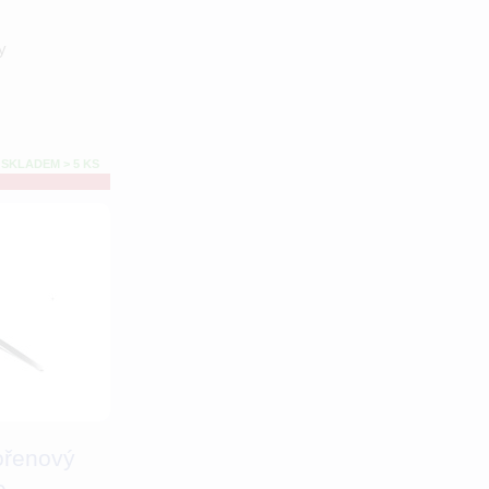
y
SKLADEM > 5 KS
ořenový