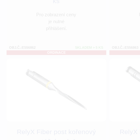
ks
Pro zobrazení ceny
je nutné
přihlášení.
OBJ.Č.:ES56862
SKLADEM > 5 KS
OBJ.Č.:ES56863
ORDINACE
RelyX Fiber post kořenový
RelyX 