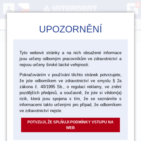
0
person
shopping_cart
search
UPOZORNĚNÍ
menu
>
>
>
>
Ordinace
Nástroje
Nástroje Hammacher
Tyto webové stránky a na nich obsažené informace
jsou určeny odborným pracovníkům ve zdravotnictví a
Extrakční kleště
nejsou určeny široké laické veřejnosti.
Pokračováním v používání těchto stránek potvrzujete,
že jste odborníkem ve zdravotnictví ve smyslu § 2a
zákona č. 40/1995 Sb., o regulaci reklamy, ve znění
pozdějších předpisů, a současně, že jste si vědom(a)
rizik, která jsou spojena s tím, že se seznámíte s
informacemi takto určenými pro případ, že odborníkem
ve zdravotnictví nejste.
POTVZUJI, ŽE SPLŇUJI PODMÍNKY VSTUPU NA
WEB