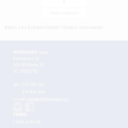
-
+
Přidat k oblíbeným
Balení: 1 ks Extrakční kleště / Výrobce: Hammacher
INTERDENT s.r.o.
Foerstrova 12
100 00 Praha 10
IČ: 27111792
tel.:
274 783 114
274 814 404
e-mail:
interdent@interdent.cz
FIRMA
Info o firmě