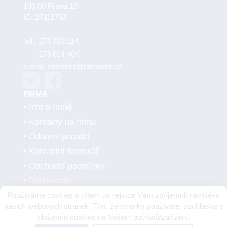
100 00 Praha 10
IČ: 27111792
tel.:
274 783 114
274 814 404
e-mail:
interdent@interdent.cz
FIRMA
Info o firmě
Kontakty na firmu
Odborní poradci
Kontaktní formulář
Obchodní podmínky
Dodavatelé
Používáme cookies s cílem co nejvíce Vám zpříjemnit návštěvu
SMLUVNÍ PARTNEŘI
našich webových stránek. Tím, že stránky používáte, souhlasíte s
uložením cookies na Vašem počítači/zařízení.