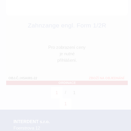
Zahnzange engl. Form 1/2R
Pro zobrazení ceny
je nutné
přihlášení.
OBJ.Č.:HSA081-22
ZBOŽÍ NA OBJEDNÁNÍ
ORDINACE
/
1
1
1
INTERDENT s.r.o.
Foerstrova 12