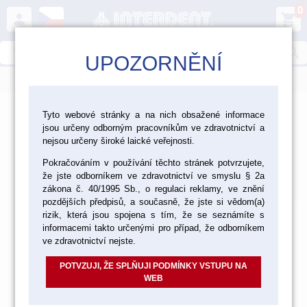
0
person
shopping_cart
search
UPOZORNĚNÍ
menu
>
>
>
>
Ordinace
Nástroje
Nástroje Hammacher
Tyto webové stránky a na nich obsažené informace
jsou určeny odborným pracovníkům ve zdravotnictví a
Extrakční kleště
nejsou určeny široké laické veřejnosti.
Extrakční kleště
Pokračováním v používání těchto stránek potvrzujete,
že jste odborníkem ve zdravotnictví ve smyslu § 2a
Výchozí
Od nejlevnějšího
Od nejdražšího
Nalezeno
6
položek
zákona č. 40/1995 Sb., o regulaci reklamy, ve znění
pozdějších předpisů, a současně, že jste si vědom(a)
rizik, která jsou spojena s tím, že se seznámíte s
informacemi takto určenými pro případ, že odborníkem
ve zdravotnictví nejste.
POTVZUJI, ŽE SPLŇUJI PODMÍNKY VSTUPU NA
WEB