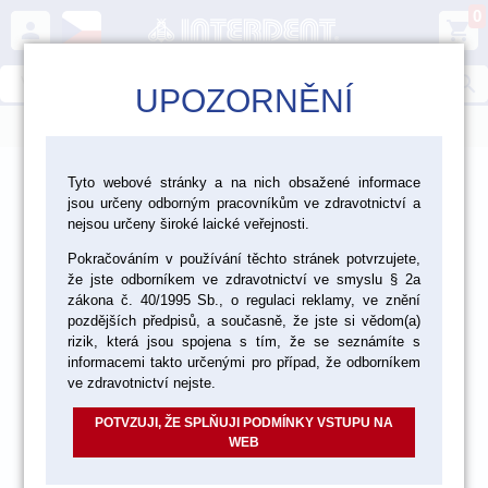
0
person
shopping_cart
search
UPOZORNĚNÍ
menu
>
>
>
>
Ordinace
Nástroje
Nástroje Hammacher
Tyto webové stránky a na nich obsažené informace
jsou určeny odborným pracovníkům ve zdravotnictví a
Extrakční kleště
nejsou určeny široké laické veřejnosti.
Pokračováním v používání těchto stránek potvrzujete,
že jste odborníkem ve zdravotnictví ve smyslu § 2a
zákona č. 40/1995 Sb., o regulaci reklamy, ve znění
pozdějších předpisů, a současně, že jste si vědom(a)
rizik, která jsou spojena s tím, že se seznámíte s
informacemi takto určenými pro případ, že odborníkem
ve zdravotnictví nejste.
POTVZUJI, ŽE SPLŇUJI PODMÍNKY VSTUPU NA
WEB