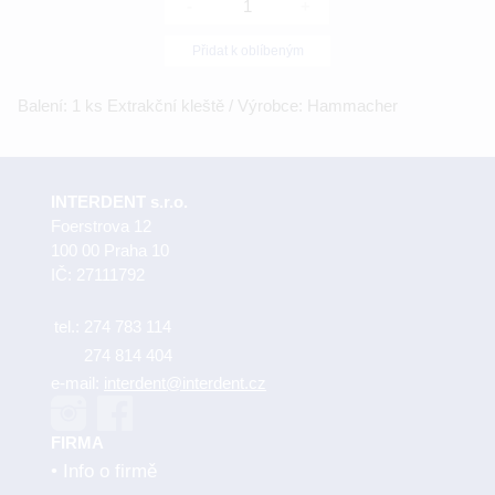
-
+
Přidat k oblíbeným
Balení: 1 ks Extrakční kleště / Výrobce: Hammacher
INTERDENT s.r.o.
Foerstrova 12
100 00 Praha 10
IČ: 27111792
tel.:
274 783 114
274 814 404
e-mail:
interdent@interdent.cz
FIRMA
Info o firmě