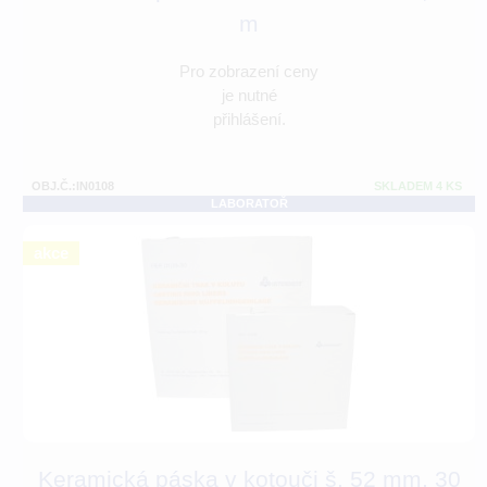
m
Pro zobrazení ceny
je nutné
přihlášení.
OBJ.Č.:IN0108
SKLADEM 4 KS
LABORATOŘ
akce
Keramická páska v kotouči š. 52 mm, 30