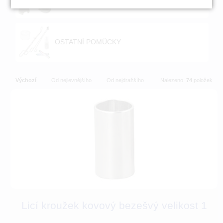
OSTATNÍ POMŮCKY
Výchozí
Od nejlevnějšího
Od nejdražšího
Nalezeno
74
položek
Licí kroužek kovový bezešvý velikost 1