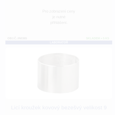
Pro zobrazení ceny
je nutné
přihlášení.
OBJ.Č.:IN0365
SKLADEM > 5 KS
LABORATOŘ
Licí kroužek kovový bezešvý velikost 9