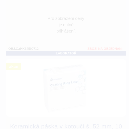
Pro zobrazení ceny
je nutné
přihlášení.
OBJ.Č.:HK64500712
ZBOŽÍ NA OBJEDNÁNÍ
LABORATOŘ
akce
Keramická páska v kotouči š. 52 mm, 10