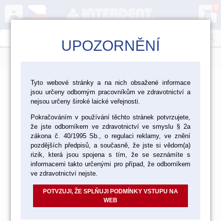
0
person
shopping_cart
search
UPOZORNĚNÍ
menu
>
>
>
Laboratoř
Zatmelování, lití, pájení
Tyto webové stránky a na nich obsažené informace
jsou určeny odborným pracovníkům ve zdravotnictví a
Pomůcky a příslušenství pro zatmelování, lití
nejsou určeny široké laické veřejnosti.
Pomůcky a příslušenství pro
Pokračováním v používání těchto stránek potvrzujete,
že jste odborníkem ve zdravotnictví ve smyslu § 2a
zatmelování, lití
zákona č. 40/1995 Sb., o regulaci reklamy, ve znění
pozdějších předpisů, a současně, že jste si vědom(a)
rizik, která jsou spojena s tím, že se seznámíte s
informacemi takto určenými pro případ, že odborníkem
ve zdravotnictví nejste.
LICÍ KROUŽKY A MANŽETY
POTVZUJI, ŽE SPLŇUJI PODMÍNKY VSTUPU NA
WEB
LICÍ KELÍMKY