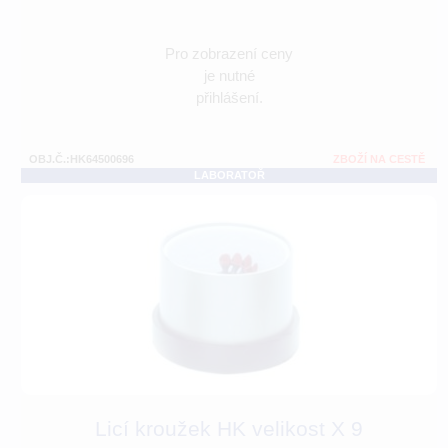
Pro zobrazení ceny
je nutné
přihlášení.
OBJ.Č.:HK64500696
ZBOŽÍ NA CESTĚ
LABORATOŘ
Licí kroužek HK velikost X 9