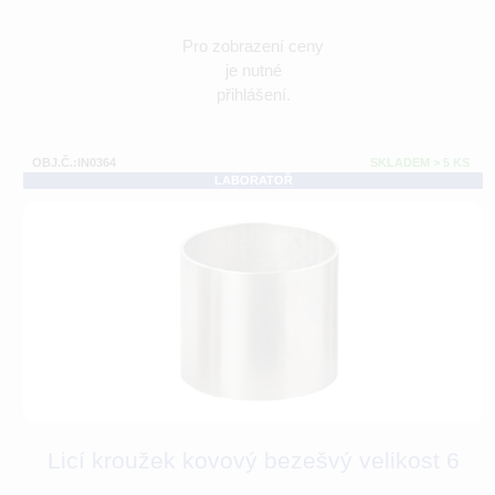
Pro zobrazení ceny
je nutné
přihlášení.
OBJ.Č.:IN0364
SKLADEM > 5 KS
LABORATOŘ
Licí kroužek kovový bezešvý velikost 6