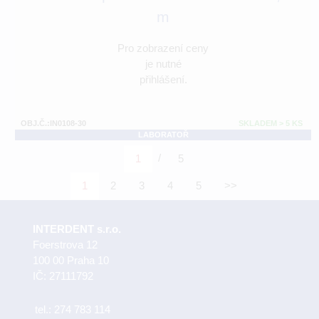
m
Pro zobrazení ceny
je nutné
přihlášení.
OBJ.Č.:IN0108-30
SKLADEM > 5 KS
LABORATOŘ
/
1
5
1
2
3
4
5
>>
INTERDENT s.r.o.
Foerstrova 12
100 00 Praha 10
IČ: 27111792
tel.:
274 783 114